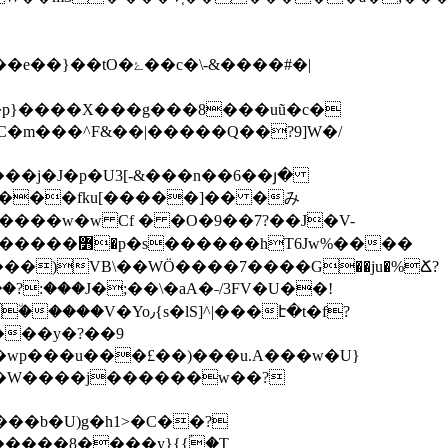
6Jw%����
��?:���J
�;��\�aA�˗/3FV�U��!
u���y�?��9
����W����j������w��?
��b�U)g�h1>�C��?
����8����y}{{ؑ�T