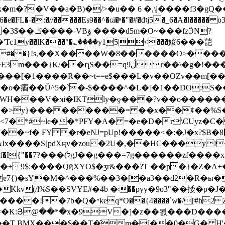
~���fzӬN?
�������#��}!s,��X����W�8������O>�
�\�g�!���/�M ݸ�E���$�g���h��]�'
�����[�1����R��~t==e$���L�v��OZv��m[�
��o�㾞��Ŭ^5�`�-$����^�L�]�1��DO:S
W�WH���V�ɴi�IKTly�ƍ���?v��o�����
y}���������= ��x��ȼ��%S���x��
<7�*#~le��*PFY�A� =�e�D�r\CUyz�C�Au��
�t��A�6R�F��~f� FY�r�eNJ=pUp!�����<�:�
]��T���Ʉ$�{�
P��+9$:����QҋXYO$�ӡr&���?T ��p �}�Z�A
�sY�M�^���%��3�[�a3��d2�R�ы�n[m�9
�(y��t�'%��1*���{ۂ�����\y�( �_���<�Kkv(/l%S��SVYE#�4b �܃��pyy�9o3"��
捼�p�J
�� �pH��Ld�r7�� ��iI 3���Y�-��|
��T BMX���$��T�̑m�[��0�G� H