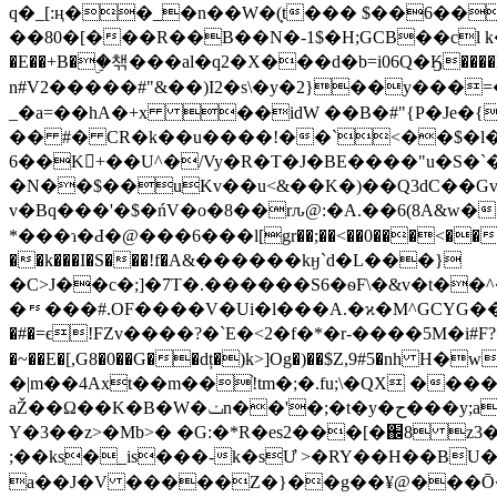
q�_[:ң��_�n��W�(͎t��� $��6��
��80�[���R��B��N�-1$�H;GCB��cl k�OPd�DTӎjN��޺u�:eX=�P�� ��v<�j�m���P�+E�0�>#\�ʢ0��
�E��+B�ۣ�챆���al�q2�X���d�b=i06Q�Ӄ
n#V2�����#"&��)I2�s\�y�2}��y���=
_�a=��hA�+x ��idW ��B�#"{P�Je�{
�� #� CR�k��u����!��`<��$�l����
6��K񂕗+��U^�/Vy�R�T�J�BE����"u�S�
�N��$��uKv��u<&��K�)��Q3dC��Gv
v�Bq���'�$�ńV�o�8��rԉ@:�A.��6(8A&w��
*���ɿ�Ԁ�@���6���l[gr��;��<��0���<��3��'���1�t�ބ! � ىD�$p 4;� .����Mc]Ց
��k���I�S���!f�Α&������kӈ`d�L���}
�C>J��c�;]�7T�.������S6�ѳF\�&v�t�
�␜���#.OF����V�Ui�l���A.�ϰ�M^GCYG���T�D�
�#�=ϵ!FZv����?�`E�<2�f�*�r-����5M�i#F?��
�~��E�[,G8�0��G��dț�)k>]Og�)��$Z,9#5�nh؜ H�w6������@�����w�� NU4�ne�"��vz�{� )o1���q
�|m��4Axt��m��֨!tm�;�.fu;\�QX ����
aŽ��Ω��K�B�W�ݖn��'�;�t�y�ح���y;a�f�l�[��:�nsBZ:�����{�e>�ؕ��s�B���n����9/mtM @���Ra_�4x?k���1{Ú)t
Y�3��z>�Mb>� �G:�*R�es2���[�֌8 z
;��ks�_is���-k�sƯ >�RY��H��BU�f
a��J�V �����Z�}��g��¥@���Ō�Â