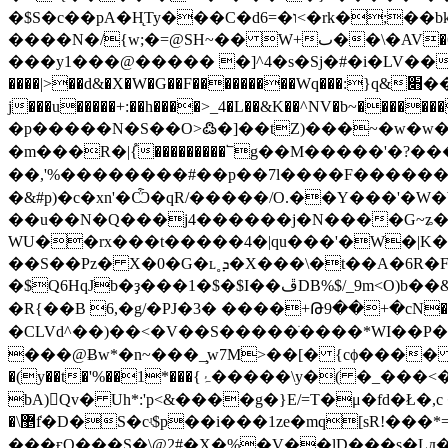
�$S�c��pA�H̨Ty���C�d6=�ו<�rk�;��bk�m�?�V��a�B)�/>�u�� 6 �,\j����f3�gQ��+NO�F&T�ộ(�������x��Y�Ww��'+��
����N�/{w;�=@SH~�� W+ٮ��\�AV�6�e�FL�-�:�//�����Es9��^�ɢi�ʶ�"�#�dזj5�_6�A�l����� o3�ϖ�l��YeQ-���3q��Y���n�:>�|
���y1���@����� �]^4�s�Sj�#�i�LV���3$��ݢ����-VBۋ ����d5m�ֶO
����|>��d&�X�W�G��F���������Wq���:}q&׋��'Tc1y��lK���"�؎����y15|<���娞6���䓽
j���u�����+:��h����>_4�L��&K��^NV�b~
�p�����N�S��O>߷�]��tZ)���~�w�w�E3m���}K/��ղS��=q9ڷr�
�m���R�|{֩���������՟g��M�����'�?
��,'%��������#��p��7l����F�����
�&#p)�c�xn'�Ѽ�qR/�����/O.��Y���'�
��u��N�Q���j4������j�N����G~ʑ��>
WU��rx���t�����4�|qu���'�W�|
K�
��S��Pz� X�0�G�ʟ˳ܕ�X���\
�$Q6HqJb�ҙ���1�$�$I��ڦDB%$/_9m<O)b��&Ix����S[pdXңv�zou �2U�,��HC���yl�b�������7�gC`�̝+s����,!
�R{��B 6,�g/�PJ�3� ����+Թ9��+�cN�f�I{"��ל)���?7gJ��g���=7g������zf����xnn�>t
�CLVd^��)��<�V��S�����ֹ����*WI��
���@Ƀw*�n~���_̧w7M>��[� {cϕ���� ɐ7{)
bA)􋬙Qv� Uh*:'p<&����g�}E/=T�μ�fd�Ł�,c ����!�7b�Q�״keq*O��{4����`w�/[#h2 Z�1p
�\޵f̒�D�S�cʵ$p��i���1ze�mq[sR!���*=�K:Յ@��*�x�9V�]�z��묈���D�����E-�qnL�'��Jǈ�o��_�
���ғQ���S�\@2#�X�%�V��lD���s�Lд