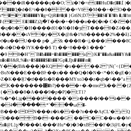
�HuD�e[��߁ |�[Y #9 �'GR�RK�%���,�蘚
���Ɋ�d�E^i��8� ��=Vɓ�M��+�O���G��
��/�$����Y�g=Q)R�#�(� }Gt6N;D7��S�`�?�h �,f�!
)`�\{� E�3��Z)2յ�T��r�+�9��u��[�r� C�Z
�b��H����d01�N�H�ʒ(T���8�Z4��AJ�
@&�1%9�����2%��ǎ}ޥ4���2ɵ�"ï@��VI&9�I'�e�Ds��m��P�'e��J
�F=��u��@�"��,�<��&��-�Е3�薅
���-
�H&R,%�s>�S����$�It��?Gp�,Ƞx�\���\n�|
��";��βU�E�*|�;|�#Et+|&Kv�
�MYxo3��z�qb�؝��"a ��GȪ�����ʍp�}��%߽������ը�
��|kpl K�������͹�b7j����+�-�mю k��: 
e{�k��8�A���9�p�P]�f;T1?
�%�*�L|g���b����`�z����f��'ȧ��
�-
̭B���1DN���z�k�r��?n���AɽCL'�yQ
l9�t>���G ��C�C��w��W�<���f;O�ڍ|C��E�
�x&� u�@L}չ/�J���L���\Hu*�)�3�xB��F�|3@