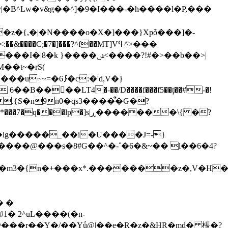
v|�B^Lw�v&g��^]�9�I���-�h����l�P,���
��C;�7�]���?^f��MT]Vߟ^>���
ݜ<����?!#�>��b��>|
��t~�rS(
�󗠚��LT4�-��/D����f���f5��ț��#-�!
�lg�����_��i�U����J=-}
�����@���s�8#G��^�-˚�6�&~�� l��6�4?
1� 2^uL����(�n-
@���r��Y�/��Yǘ@|��e�R�z�&HR�md� 棖�?