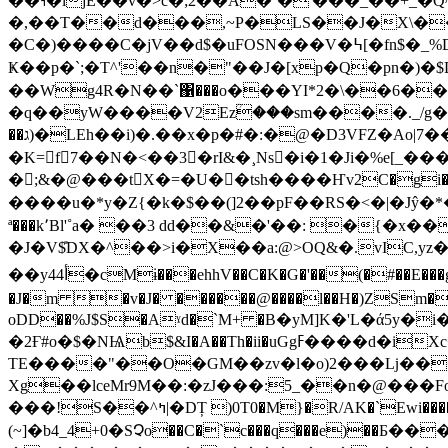
��˧�ljE��v�>c�;2��A�΅�'���_��+_�Q^k����w3� ٦�QXv�8
�,��T��d���,~P�LS��J�X\�
�C�)����C�jV��d$�uFOSN���V�߆[�fn$�_%Dɀ.����K���Cv�V�����!�!t�P��R��h��L���jI␔$G&��s�Bi���4�|=׆
Ҝ��p�`;�T^'��n�"��J�[xp�Q�pn�)�$
��Wg4R�N��`΁���o���YI*2�\��6�
�q��yW����V2Ezؒ���sm����._/g��hߥ\ ��x����4wi�͍ʱ�bSoN�:VR�DCn@��-HL�9�[)u��
��ג)�LEh��i)�.��x�p�#�:�@�D3VFZ�Ao|7���SI�o�A@���U>j��G�惢
�K=f7��N�<��3�rI&�¸Ns�i�1�Ji�%e[_�
�;&�@���tX�=�U��tsh����Ҥv2C�gi�
����u�*y�Z{�k�$��(]2��pF��RS�<�|�J
ª���k՚Bl'˚a� ��3 dd��&�'��: �{�
�J�V$̎DX�^��>i�X��a:@>OQ&�.vIC,yz��
��y4أ4�cMɨ���ehhV��C�K�G�'��(�#��E���g:�ld: d*�E��wB/�l\�>�4�:�ňS�|��li����Ž��kV�����)+D���Z�*(k-���0N$qo�>Dhty�DO�]k� M�!
�J�m �v�J� ������@����l��H�)ZSm��+2�
oDD��%J$S�Aˠd�`М+ �B�yM]K�'L�ά5y�
�2Ғ#o�$�NѨb$&I�A��Th�
ii�uGgߓ����d�iXc��$���U?
TE����"��O�GM��zv�l�o)2���ǈ��
Xg��lceMr9M��:�zJ���:5_��n�@���F
���!S��^ߤ|�DȚ )0T0�M}�R/AK�`Ewi�����J�m-�|�^Y��8�&�AC��(��E,��60��Eb���$er�G@�z��䘬
(~]�b4_4+0�SՉo��C�`c���q���e)��Б
���s