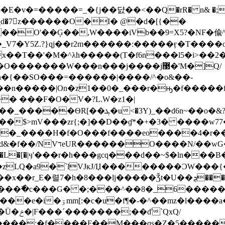
"ͯwH�ż_d�7􅞁z������O�I� @�d�[{��
��Ģ��,W����iVb��9=X5?�NF�偸^4��׫�������M
V7�Y5Z.?}qj��r2m������:�����ӻ�T����o
h�����(T�f6n���l5�i>��2��=����܃���v>kf+4�B�\o0��
������W���n���j����j޳�'M�]Q/
n�{��SO���=������|����/^�o&��-
�n�����|On�z1��0�_���r�ԣ�f�����f
� ���F�O�V�?L.W�z1�|
�ܓ�u<�3Y)_��d6n~��o�&?
>mV���zr{;�]��D��ɠ*�+�3� ����w77���g�J
H�f�O���f����eo����4�r��ʲE۟G����ݪ?*��3Y�1
�� �|������i�j:�K}�|
[�|ӌ'���r�h���gcq���d��~$�ln���B��j�RD�1v'bJտZܐ
Q�a9�`lVJкJ/Џ��������ϽW���{�����@
�8���lj�����Ǯt�U��ܯ����������du��܇m��fH
�{ڥ7Y�n����课7���=��CFƿ�Ó����;p�x��Ü�ݗ�|F
���´�������;��ď`QxQ/
�����;�f����F��M���qs�Z�5�����