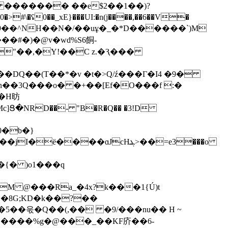
- ������� ��e$2��1��)?
� 9��^NH��N�/��uұ�_�*D������`)M
��#�)�@v�wd%S6餇-
�"��,�Y!��C z.�Ԇ���
�DQ��(T��*�v �t�>Q/ź���Γ�I4 �9�
��3Q���o� �+��[Ef�O���f :�
��H昉
0�b�}
���ɑJcHܔ>��=e3���o
��8G;KD�k��?��
R��5��욳�Q��(,�� �9/���nu�� H ~
hZ����%g�@���_��KF庎��6-