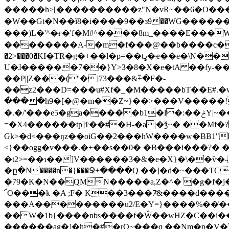
�����h>[����������z"N�vR~��6�O���>
�W��Gt�N��ĩ8�i����9��з9��WG�����
���)L�'^�ӻ�'f�M#^����8m_����E���W�&QuN�� 1�G��f6���G�١
��������A-�m�f���@��b����с�m]
�2>���0�KI�TR�g�+��l�p=��tߨ�ҽ��e�\N��qZ�OV��RW���Usst�I���@��ҭh2�G�Q�p}����X���g���8���uũ�c�
U�ɺ������7��}Y>З�8�X�e�tA ��fy-����ۼ��˷6ʙ��~�~���f���.<��Ϛ����9ڀ�C�m���^F&��|�����Q�
��P||Z��
�(''�]73���&߬+�F�-
��z2���D=���u#Xf�_�M�����bT��E#.�w���Ϩ 8��_��qT���ڬ�|6>Y�
����h9�[�@�m��Z~}��>���V�����!F.W���j?W��d���z
�.�/'���e5�ga�����b1�l�:��ݲY|~��Xw��r>�CՏ�7��17������a��u�������w�w Cf � �O�9��7?��J�V-
=�X4������tp]Ϯ��#�H-�a|�ǯ~� ��Mf�?��g� >ѫ�L�
Gk>�d<���ŋz��oiG��2���hW����w�BB1"lN�{����/ߏ�M�h�Y�y|��=�ZJ�^��Ϳ]��Z����)VB\��WӦ
<}��ogg�v���.�+��s��0� �B���i���?� 
�t2>=��ɿ��]V������3�&�e�X}�\��ѷ�˵����W�`��ׁ�Ǵڒ1&�[��Sx�l��G��|�
�ը�N����n�}���Ջ+����Q ��]�d�~���TϹ
�79�K�N��QMN�����a,Z�^� �g�f�j�]͚�I3{��''�D�
՜O���k �A ;F� K��3���7ͪ&����d��
���A���������u2/E�Y=}����%��͗�
��W�1b{����nbs����f�Ŵ��wHZ�C��i��
������ag�]�h�#�rO~���q ��Nm�p�V