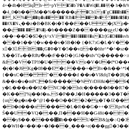
4+�4b�HӑqǏ h~=pY�5�b`P�Ai�Wɖ�L��뀌
�4_0�b��M��%͘�����ϱ�Cb1y�`gC���h��d$��
�ǁ_K%�j��tp�u����`RIb�J���v� ���d�$�)�
��#X�Nܢ��z�B�BK�i�T��t��U)�jXp��d���E(H���t��!�� ЈQ  l1Z��'�6R2��J,��<3,Da Z�T����i��*9n�Ζ-����9p���b���4 dxE�|
��ς��� ��.�%�j-�b����Z������gعeU�/��)��n�y�:7�q� �G:�u�;���Q��SS������B�9�;��|
ɢ��>��𖘿�$�ƹk^xV1�8��H���H�u�2r]G�
���1��^[�w���v�5B�l� {�K7ͻG�L�V� 
x�3JBJ��çG�Φ�Y�5��vםr��hhr^*�^�sz��e 4/����]Kj�6���� J����A�V�O�F�� n�u�e��Iã"�=4� \&��Z0��
X��5Tە��RlԽ�a�rF��D�}GJ��tdv"Q�����>:mHm��Y�}���p6�賲V�����V�
&I5�V�TP!f�U���V.o�V�lJ�f*O��
�(�!�J6Kg�08��E �{:���+� Bv�&��^
{��xC�� "�����d ��s�VI&fqT��]Rj�/x
&��n�u�mPC]�$z�����%YrDH&i��6�9_�ďQ$g
y�L���u��9Z�!NCJ�]�hdc�|����8��R7�
�K��]'%j��f�њ,S�P��,I�H�����3��T�
{uƞ�g�n��"@1���O��D�2�g�T�JZ��
�0�d���n���!�L�R��G�++�3Rps%�j
��y$��.����͹�b���U�B&]g�܀Q�33K��&+l�*ڷ���%t m�����qXK���c=�P�F&�� �ꈴ
��WH�<��\�+�J���_���+e(���gg�3��[):=��