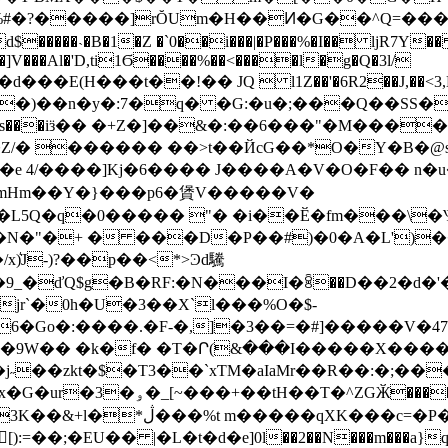
� h�&%#�?�����]rŎUm�H��Ͷ�G��^Q=���
���˴�B�1�Z �`0��i���|�P���%�I�� ljR7Y�� 
]V���Al�'D,ti1Ϭ����%��<����l�g�Q�3l/
D���svhs���iӟ�� �+Z�]��&�:��6���"�M��
�Z/� ������ ��>t��ЙcG��*O�Y�B�@
�L5Q�q�0����� "� �i��Ӗ�fm���\�Ѱ�
*I�N�"�+ � ���D�P��#)�0�A�L')
)͛J-)?��p��<*>Ͽd驣
�B�RF:�N���I�ꌲ��D��2�d�'�O�I� �R��ת�Z#6�
jr`�0h�U�3��X`l���%O�$-
6�Go�:����.�F-�,]�3��=�#]�����V�47
�9W�� �k�f� �T�Ր(&���I�����X����E�
˶��zkt�$�T3��`xƬM�aIaMr��R��:�;��
Ś��U�VQ�;��,П���9I��G48ȯ��t�x�G�ur�3�ۅ�_[~���+��tH��T�^ZGӁ���
;�EU�� |�L�t�d�e]0l��2��N���m���a}q���