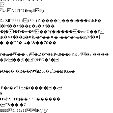
!
UeN��T"}�%rp��(?
���|�l�D�w�%��Pƒ�t���� �e:e.U��E
sR�V��q�G�*���ֻ}��"�>&�#S�
m���}J)�.Z�º�HPv:9��FYKb4�a!����-
��[M��@�9(&EG�5�
U֓fS�hHG,e�-
e� eTJ �f���t� �-
�
�
�w"`��;]��������!
��h��2��iIR@ڠ?