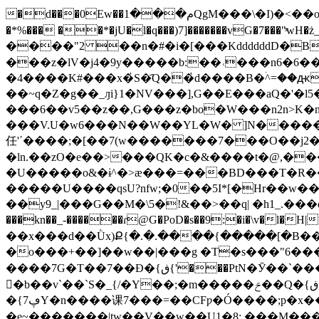
�d���0Ew��م���1QgM���\�I)�<��o�E�v�=�����=_�{j��댨��<��Q�rR� n& �;S�F%���GQd� b��iM��,�g,�'��,{�R����,}
�*%��� ��*�jU�l�q���)7]�������vG�7���
����"2 ��n�#�i�[���KddddddD�B��O'
���z�lV�j4�9y�����b:��˓���n6�6��_
�4����K#���x�҅S�҄Q��҅d����B�ۛ^=��ԫx��T��'�M�^λ
��~q�Z�g��_ԓi}1�NV���],G��E���aQ�'�l5�O�
���6��v5��z��,G���z�bo�W���n2n>K�
���V.U�w6���N��W��YL�W� ]N�����
任'ʹ����;�[��7(w�������7���O��j2�
�ln.��zO�e��>���QK�c�&����t�@,����_�����ѲR[�
�U�����o&�ɨ^�>ӕ���=���BD���T�R���$
�����U����qsU?nfw;�0��5I*[�Hr��w���_����
��y9_|���G��M�\5�!&��>��q| �h1_.���d&�f��/NVדeUR������O����N/��wG�'�|��l�ܴ[y ��'
���kn��_-������ɾ@G�PoD�s��9:�i�\v�l�H|�L�
��x���d��Ǜx)Ք{�.�.����{�����[�B��zL
�o���+��]��w��|���g �T�s���"6����x��r_E�렬7 �h
����7G�T��7��Ɖ�{ڧ{'���PtN�Ӯ��`�����߯�c���G� �;���^��8�_6�����:�>�~O;�cӆ_/쯿 �q�{ڕwبo�r����u
�ُb��v`��`S�_{/�Y��;�m�����ݗ��Q�{ڧ���e�i�ۊmm[:�c�u�f¶�-�^��mz�l����a�i�J[{w�5}O;�Lw���}��n���:��
�e~�������|tw��V��w��U1�8:,���M�