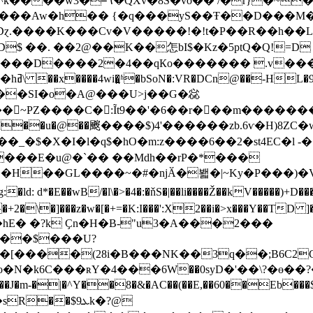
S�vo�� /�r}�~�{}
���Aw�h�� {�q���yS��Ŧ��D���M�
D$ ��. ��2@��K��怎bI$�Kz�5ptQ�Q!=D
����D����2�4��qКo������� .v���>7
��o�-
��� ~PZ����C�:Ĩt9��'�6��r���m��������
��u�@��䬒����$)4'������zb.6ѵ�H)8ZC�
ŷ�*��_�$�X�I�l�q$�hO�m:z����6��
2�st4EC�
x�����E�u@�`�� ��Mdh��rP�*���
H��GL����~�#�njӐ�봷�|~Ky�P���)�Vnb �А�
\�]���z�w�[�+=�K:I���':X2��i�>x���Y��TD ]�
i�hE� �?k Ҫn�H�B-"u3�A���2���
�[����(28i�B���NK��3q��;B6C2
o�N�k6C���ʀY�4���6Ԝ��0syD�'��\?�ɵ��
R��$9ܥk�?@