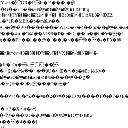
T>��к~N��������1|&!^�"q
m:�j�TY����td��R2� ��+�Be0e�I�U)zXL8�DZZ
�L�*1R�MEA�p�mȗLy��
o�;�������\WJkc�7�{��hc��g�;�Z��y
�{Z�%{%��!�g���*��?
��{�)�*Z��=n�2��t�Hz����F�j�7�ƒΕ
 �*�X#�
N�1} �s�r�w-
L�y����4���|