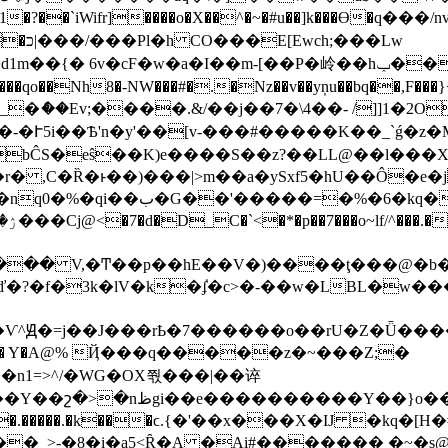
�`iWifr]����o�X��^�~�#u��]
k���ϴ�q���/n
���Lw
o��Nh8�-NW���#�.�Nz��v��yņu��bq��,F���}<:��&��
���.&/��j��7�\4��- /]]1�2O���I�|8�k }����
-�Ւ5i��Ѣ'n�y'��[v-���#�����K��_`ǵ�z�M
�Ȑ�ͱ��)���|>m��a�ySxf5�hU��Ô�e�j 6��B�
��� V,�Ͳ��p��hE��V�)����ţ���@�b
�ď�?�f�3k�lV�k�ٝʄ�c>�-��w�LBL�w�
1=>^/�WG�OX쭧���|��谇
����������Y��}o�� �
.�����.�k���ϲ.{�'��x���X�Ĳ �kq�[H�#
�_>-�8�i�a5<Ȓ�A �Ai#������� �~�s