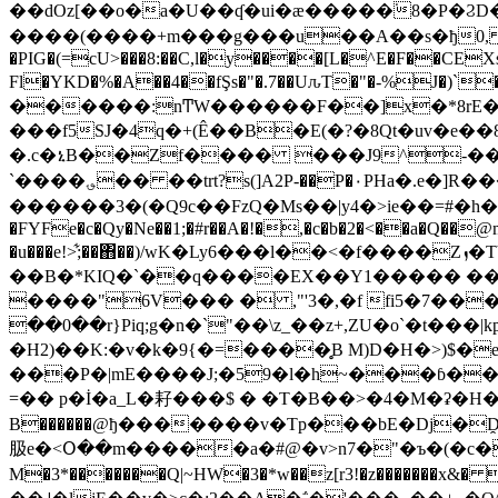
��dOz[��o�a�U��ʠ�ui�ӕ�����͘8�P�ϨD����iR�����q��O;`צ�?�=r{�
� ���(����+m���g���u��A��s�ђ0, 
�PIG�(=cU>���8:��C,l�y����[L�^E�F��CEXs*
Fl�YKD�%�A��4��fŞs�"�.7��UԉT�"�-%J�
������:nͲW������F��]x�*8rE��q
���f5SJ�4q�+(Ê��B�E(�?�8Qt�uv�e��8��\��ɢV�у�X�
�.c�ኒB��Zf���� ���J9^-��f�u��U��� p� ݜ& ���R�<ʝ,���}���8O(��
`����؈�� ��trt?s(]A2P-��P�۰PHa�.e�]R���-d�D ��3YK���$ T) ��=8���3 ���"
������3�(�Q9c��FzQ�Ms��|y4�>ie��=#�h��׃�9 8H"´B�Ƅ���=�h�I�����a]}K�"��a&a���Y&���n�e*dv<�3��5[��D"f��yF��VX���d�N
�FYFe�c�Qy�Ne��1;�#r��A�!�,�c�b�2�<��a�Q��@m�o
�u���e!>͋;��΋��)/wK�Ly6���l��<�f����Zܙ�TY��֤fB&���]�KQ^�x�� ��2 "|N(`<{D�K�eO(�zc ��-
��B�*KIQ�`��q����EX��Y1����� ��BυN���E���B߅��x�� ��Q�I�N�<*�K�gE�)�?e�٨
����"6V��� � ,"'3�,�f fi5�7���Z�K��Ŗ?�tf��$s�R��
��0��r}Piq;g�n�`"��\z_��z+,ZU�o`�t�
�H2)��K:�v�k�9{�=����̥B M)D�H�>)$�
���P�|mE����J;�59�l�h~���ɓ�
=�� p�İ�a_L�耔���$ � �T�B��>�4�M�ʡ�H��ߎ���`*:�����4(
B������@ђ�������v�Tp���bE�Dj�D
䏜e�<Օ��m�����a�#@�v>n7�"�ъ�(�c�0���
M�3*�������Q|~HW�3�*w��z[r3!�z������