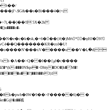
S��/
(,��]��!I 5X�2k
N�e�c�k�sk,�=6���{#|�)Mnَ*�ņHJ�9?
wC4��Q�������KR�zoI�U!
l -��o����N'���ؔxV�����u ��V�Լ�d|
�>Q� �I��{ݹd�c����
I��I��u��?]��B��b3)1
G
?�8k�pwb�0W�9��>F�����6)� �