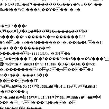
����Uԁ���o
�s���v��~x����W�mn������ D^?
��Y�L�_3S��M������>�b��Nn�U��1!
�.�H��n�����j$�/
�֯�~�����/�J5c`�|3N�h-
��`Hg�\�3����%v�x5��ߘ�W���"���?
J�x?$B�8׋Mz�}��gX��9ĳ��
3��κ!�D�)i�Q4E�1ck}
+����ӯu��?T
E�0(��+�p���z���b�\U1$eJW�,��g�!
��W2�X�� q
'�H�)�P[�����