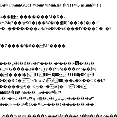
�X�-
24q3��qySO�{��W�f�֋�}`��2�]�g�e/
�ɬY���G�=�?
�Z����'�6��M.'����
�R�8�["���r�\���fv׿�\�?�
꒕q���y��/
�!��]��z�X��GK�I/?
Ӌ�u3>y�>�#Q�dkߣC�t/
W��m3�'���V͔�������a�;���>