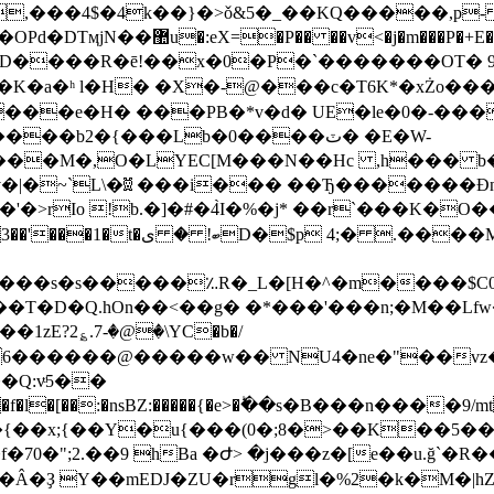
,���4$�4k��}�>ǒ&5�_��KQ�����,p
_xE}���UI:�n(j����,��6��V�
����D����R�ē!��x�0�P�`�������OT
�K�a�ʰ l�H� �X�-@���c�T6K*�xŻo���
���e�H� ���PB�*v�d� UE�le�0�-��
b2�{���Lb�0����ٽ� �E�W-
`���M�,O�LYEC[M���N��Hc ,h��� b�
�|�~`L\�☠ ���i��� ��Ђ�������Đn
'�>rIo !b.�]�#�4̀I�%�j* ��r`���K�O
�NRD��- "B�R�Q�� �3!D
�^���s�s�����؉R�_L�[H�^�m����$C
Q.hOn��<��g� �*���'���n;�M��Lfw��jI�ё�
1zE? 2؏.7-�@�\YC�b�/
�Q:vͧ5��
3�{��x;{��Y�u{���(0�;8�>��K��5�
�70�";2.��9 hBa �Ժ> �j���z�[e��u.ğ`�
�Ҙ Y��mEDJ�ZU�rgl�%2�k�
M�|