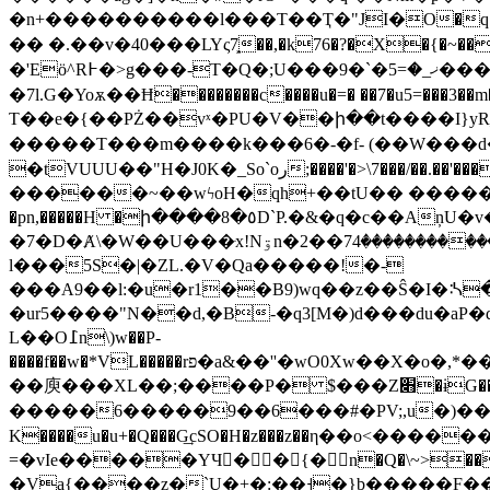
�n+����������l���T��Ҭ�"JІ�O�q1�?�
�� �.��v�40���LYς7͓��,�͏k76�?�X�{�~���כ|���/���Pl�h CO���E[Ewch;
�'Eö^R߅�>g���-T�Q�;U���ޚ_�=5�`�9���d1m��{� 6v�cF�w�a �I��m-[��P�岭��hݕ���z�{,�|�N����o�X�]���}Xpȱ���]�-
�7l.G�Yoѫ��Ħ��������c����u�=� ��7�u5=���3��m���q
T��e�{��PŻ��vˣ�PU�V��ի��t����I}yR_�ެ��Ev;�
�����T���m����k���6�-�f- (��W���d�
�tVUUU��"H�J0K�_Sο`oر;����'�>\7���/��.��'���bĈS�eŝ��K)e����S��z?��LL@��l���X���u~~=�6⨓�c:�'d,V�}
������~��wϟoH�qh+��tU�� �����r� ,C
�pn,�����H �ի����8�٥D`P.�&�q�c��AņU�v�nq0�%�qi��ب�G��'�����=�%�6�kq�.{S�n9n0�qs3����͋�G�?
�7�D�Ⱥ\�W��U���ּx!Nۊn�ۯ��͏���������74��2���Cj@<�7�d�D_C�`<�*�p��7���o~lf/^���.�*���7�q���lp�]s|ڕ�������\{ �?
l���5S�|�ZL.�V�Qa�����!�-
���A9��l:�u�r1��B9)wq��z��Ŝ�I�ᔄ
�ur5����"N��d,�B-�q3[M�)d���du�aP
L��O߁n\)w��P-
����f��w�*VL�����rפ�a&��''�wO0Xw��X�o�,*��Ѵ^Ԭ�=j��J���rҌ�7������o��rU�Z�Ǖ����m3�{n�+���x*.�������z�,V�H�
��庾���XL��;����P� $���Z׋�ɨG�� Y�A@% Ҋ���q�����z�~���Z;�
�����6�����9��6���#�PV;,u�)���n
K����u�u+�Q���G͢cSO�H�z���z��η��o<�������Y��շ�>�nظgi��e
=�vIe�����YЧ��{�n�Q�\~>���
�Va{����z�`U�+�:��˧�}b�����F��