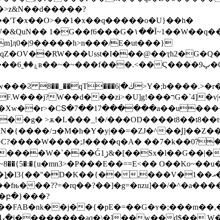
z&N��d�����?
��'T�x��O>��1�x��q�����o�U}��h�
��Ĭ~1��W��q���e��}��tO�ۓ��c�\-&����#�|
ӆ0�|9�����h>n���/E�ut���}
�?9]W�/
;b����.>�r���j�J�p�U3[-&���n��6��յ�
i>�U]g!���רG�`4]�v|���fku[�����]�� �み
��_!�/���OD����t8��t8��t�����߻�p�s������hT
����7����G��ju�%Ճ?
�C?����W����;J����q�A� ��7�k��0ۨ?
٘�����V�Yo٫{s�lS]^|���է�t�f?
~8��{5�:�{u�mn3>�P���E��==Е<�� O��Ko~��
K��{��,���V�1��އ�wp���u���£��)���u.A���w�U}
���fњ���??=�rq��?��]�g=�nzu]��/�^�a
�բ�}���?
�FAB�nk��j��{�pE�=��G�ʏ�;���m��,�
�Ն�j��������aq�\�]��w��d$�� W�