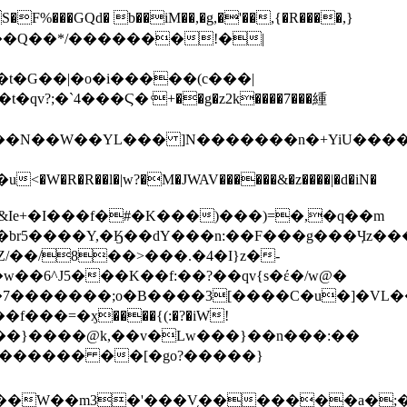
v?;�`4���Ϛ� ͨ+��g�z2k����7���緟
&Ie+�I���f�#�K���)���)=�,�q��m
Z̗��br5����Y,�Ӄ��dY���n:��F���g���Ӌz��
7�������;o�B����3[����C�u�]�VL�
^������ ��[�go?�����}
���W��m3�'���V͔�������a�;