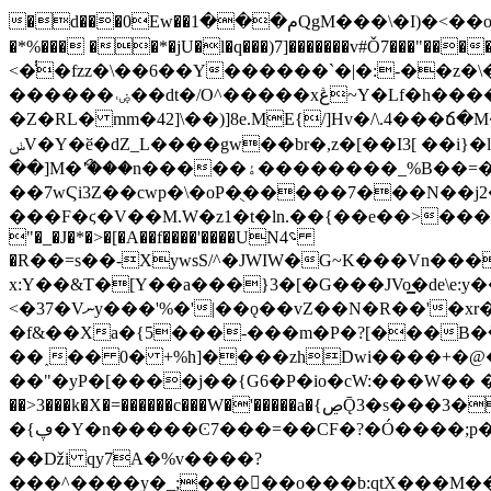
�d���0Ew��م���1QgM���\�I)�<��o�E�v�=�����=_�{j��댨��<��Q�rR� n& �;S�F%���GQd� b��iM��,�g,�'��,{�R����,}
�*%��� ��*�jU�l�q���)7]�������v#Ǒ7���"������KK�-�ʃ��s�
<�̾�fzz�\��6��Y������`�|�:-��z�\
������˓ۻ��dt�/O^�����xڠ~Y�Lf�h����S󯗓i�<]]77M�Թ\�M���JU��*�� C7���7�t�G��|�o�i�����(c���|
�Z�RL� mm�42]\��)]8e.ME{/]Hv�/\.4���ճ�
ݭV�Y�ӗ�dZ_L����gw��br�,z�[��I3[ ��i}�lz���b>��>����eo8���l�YS/FןՋ���
��]M�ޯ'���n�����ۀ��������_%B��=�ө�\O���Nf��|>]Mn���7�Y����V.U�w6���N��W��YL��� ]N�������n�+YiU�����b��n:�����7�G����ͷw�r�\�}UO�m��m3�\NF5!
��7wϚi3Z��cwp�\�oP�ֻ�����7���N��j
���F�ϛ�V��M.W�z1�t�ln.��{��e��>���QK�c�&����t�@,����ղ_��
"�_�J�*�>�[�A��f����'����UN4؝
�R��=s��-XywsS/^�JWIW�G~K���Vn�
x:Y��&T�[Y��a���}3�[�G���JVo͇�de\e
<�37�Vނy���'%�'|��ǫ��vZ��N�R��'�xr���/�W�����)�zs���!�[��}x���hZ/��/8��>���.�4�I}z�-
�f&��Xa�{5���-���m�P�?[���B�݉�R��7$��C��vb�ޟ-V����w��w�'^h�9
��˰�� 0� +%h]����zhDwi����+�
��"�yP�[����j��{G6�P�io�cW:���W�� �� ���ɟ_�o���
��>3���k�X�=������c���W�
��ǅi qy7A�%v����?
���^����y�_;�����o���b:qtX���