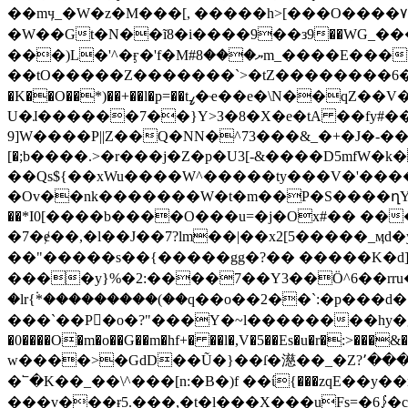
��mӌ_�W�z�M���[, �����h>[���O����٧|&N�vR~��6�O��/>}~&N��d�����?
�W��Gt�N��ĩ8�i����9��з9��WG_���
���)L�'^�ӻ�'f�M#ޔ���8m_����E���W�&QuN�� 1�G��f6���G�١��Ĭ~9��W��q���e��}
��tO�����Z�������`>�tZ��������6�Q
�K��O��*)��+��l�p=��tߨ�ҽ��e�\N��qZ��V��RW���Usst�I���@��ҭh2�G�Q�p}����X���g���8O��uũ�c�
U�ɺ������7��}Y>З�8�X�e�tA ��fy#����ۼ���w6ʙ��~�~���f���.<��ϚW����9ڀ�C�m���^F&��|��
9]W����P||Z��
Q�NN�^73���&_�+�J�-��z
[�;b����.>�r���j�Z�p�U3[-&����D5mfW�
��Qs${��xWu����W^�����ty���V�'����
�Ov��nk�������W�t�m��P�S����ղY<�,�w�
��*I0[����b����O���u=�j�Ox#�� ��
�7�ɇ��,�l��J��7?lm��|��x2[5�����_ӎd�yNѮvs[��bD؜>�`Y�}_�M�z�B���~_{ص���9f!�
��"�����s��{�����gg�?�� �����K�d
����y}%�2:����7��Y3��Ӧ^6��rru�h��F�r}{���]�� �>`z �פn�
�lr{۬*���������(��q��o��2��`:�p���d� QL�}M�z�޲7�M�����_N������
���`��P�o�?"���Y�~l��������hy�g���E�>omܖǽ��t���a���_�����ߦO?�����g
�0����O�m�o��G��m�hf+� ��l�,V�5��Es�u�r�:>���&�;�:�u��1��d� ������1ہ����f�Z4
w����>�GdD��Ũ�}��ſ�濨��_�Z?٬���bz��P.�MsK �%2�b1��,����Z29��VG���Yw�7 Vo.���!
�՟�K��_��\^���[n:�B�)f ��ί{���zqE��y
���v���ɍ5.���,�t�l���X���uFs=�6⨓