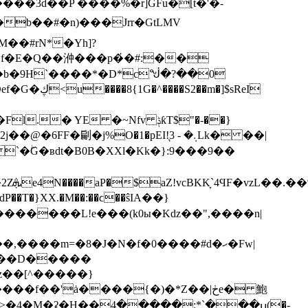
f�E�Q��㳞���p�҆�#:��
YE �~Nfv ݙƙT$"�-��}
F�㓲�j%O�1�pEI!܉� - 3͉Lk� ��|
�ʙdt�B0B�XX l�Kk�}:9���9��
dP��T�}XX.�M��:��ϲ��ŝIA��}
���m=�8�J�N�f�0����#d�ހ�Fw|
����D�����
z��[^�����}
'ȧ����{�)�*Z��|ڂe� 鮑