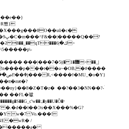
�R뾌}
�_��qT���ڬ�|6>
\5�����p\-
�7�޽�1 �)|5>��_|
!n����p���t��a~�OB,�#����
��tt�mԟ�?
NE�wR� /
tU�������a�