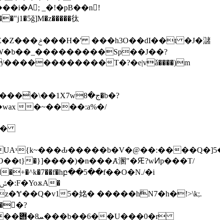
� ���a�����jV�����i�Aٔ; _�!�pB��n !
��t �J�㶆
�1X7wج�8�b�?
+�^k�7��f�hբ��5��f��O�N./�i
�z�Ɏ��Q�v15�姳� �����hۖN7�h�!>\k;.
�򭠴�?
�0�r