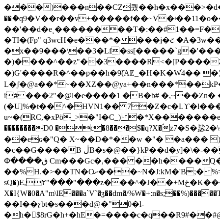
���)���n��CZ퀐��h�x���>�d�
��ެ�q9�V��r��v+�����f��~V�ʵ��11�o�
��'��d�eͺ��������T�:��#1��=F��
�TI�(Fp" q3wcH�e���*����j�ટ �A�3w��Y8{�WJ����J�_ 5Pذ���B)!ϰ��B K
�x��9���\��3�Lf�ss[�����`g�'���
�)����^��z"��3����R<�[P����Zя�hU
�)G'����R�^��p��h�9(҇AɆ_�H�K�W֓4�� 
L�ʃ�@a��*~��XZ��@ya+��n���*��k
i#���2"�@l�e����1 �B�b# �,~��Zn� �� �[�U
(�U]%�t��^�HVN1�� 7�Z�c�Lϒ�l���
u~�(RC,�xPö_>�"I�C_) �*X�������eOY
��������D0 �c�8���$�q?X�ؐz7�
��eɢ�"Q� X~��D�*��w �"� �a��� 
�c��G����B ڷB�s�@��}kP��d�y]�\�-��]TSp�k7�����^��^�lO��i�������dO��e_=��BE�ڢ�- �܀B-Ԁޣ��~ �35�S-}
Փ����ڧ Cm���Gc�,��� ��h����Q�A��n���^@�>�o��Bi���}�jׄ�����# {�Җ��� ˣ��f�j���d���?
��%H.�>��TN�Oށ���~N�J:kM�'B;� %=�l�M�m�.շ��|)_������&� D[�m�B�H-
sQ�)E,۲"���"���z���^�J��+Mځ�K���g�Qu�����Ahw^f��rb�m�;�m�u`�ȕ�{�� uk�[%QJ?�am[07���T�\ߐ�P�o������
X�I{W�0�A"m\lE���a`V`�ʓ��dm�/%W�+:n�s;��%)�����T�(�U� ي6`�/��U�����*z��J%5C�+3`�*Um��� ��YyHq�
��I��ƹbt�s���d@�"0�l-
�h�$8rG�h+�hE�=����c�q��R9#��#@��qai�Z�i�W<¥�<�l��ئ`cПd*