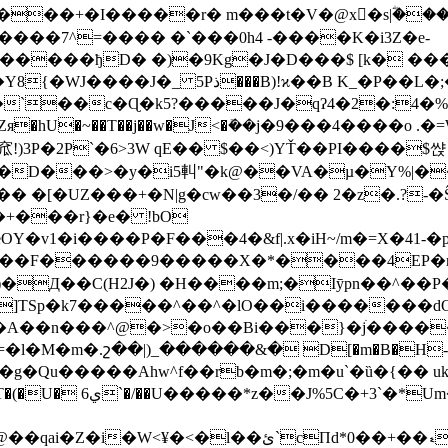
��+�I�����r� m���t�V�@x�s|ؓ���>i�
����7^=���� �`���0h4 -����K�i3Z�e-
����ђD� �)�9Kg�J�D���$ [k� ���
_�P��L�;���9�%&E�8�_s���"�ܜ)}��|
`��c�Ɋ�k5?�����J�qʔ4�2�:4�%
�~��T��j��w�J<�ܺ��j�9���4����o .�=W
�窊!)3P�2P`�6>3W qE�� $��<)YŤ��PI����$쌵
P�D���˃�y�i5䡂"�k@��VA�µ�Y%|�
Z���+�N|g�cw��3�/�� 2�z�.?-�Ŝހ�)I��&A���r
+���r}�e� !bO
�v1�i����P�F���4�&f|.x�iH~/m�=X�41-�p�
S�毖2�\��F������9�����X�*����4EP�r
)�Д��C(H2J�) �H����m;�Iȳpn��^��
I4D�{)�����7��|
0��+��ޑ�Q%H�1���Ǽ��XNV)��JF���!�B,