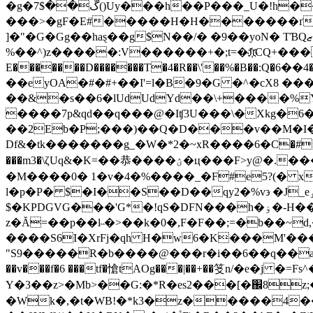
�g�ڴ��$7()Uy���h��P���_U�
���>�gF�E#�����H�H�������ґ�w�
]�"�G�Gg��haȿ��g$N��/� �9��yoN� TƁQޒ� ��<<�/t2m�!�GD�9��~`KX��"�$��vTsN�֭Ө�)�ꁘ�Ҟ_8e���V{m
%��^)z�����:V������+�;t=�J҉tCQ+���d 
E�������D�������T�4�R��\'��%�B��:Q�؜��4��6b%#�X�H:"bB���$�;���,�w��h�ȫ�.~�i]��W�aSEB@N�Ʋ�lz�����YRQ�+�}c
��eyOA�#�#+��I'=l�B�9�G �^�cX8 ���H#��E�ك�U*��� G?�,cD�L ~>@�:U�
��&�s��6�lUdUdYd��\+����%
����7p&qd��q���@�Iʧ3U���\�Xkg�6�
��2Eb�P;���)��Q�D���v��M�I�́�`(v ��$ID%ب�X�S���1a_�L0���!5>�k� �;`��
Df&�tk�������g_�W�*2�~xR����6�С�#��<->�
���m3�\ζUq&�K=��恭����ؽ�ц���F>y@�.������& a(e�N� �� �3H��9g�p��7 ��m몎�w�2 �N�ha��"�Bn�� !zX���^
�M����0� 1�v�4�%����_�F#e5?(� 
l�p�P� $�I��S��D��qy2�%v϶ �J_eۅ�r1~�Mn�:�:Jf~�"%z�rA{rÿ��83�V���=�����|7qr3��-�
$�KPDGVG���'G*�!qS�DFN���h�ۏ�-H���<�> �i�9�
z�Ă=��p��l˵�>��k�0�,F�F��;=�b��~
����S6I�XrFj�qh؜ H�w6�K���M'���Zg� �h���:E
"S9�����R�b����@���r�i��6��q��a4�QC��
��v���f�6 ���tf�愴tAOg���|��+��笅n/�e�j 
Y�3��z>�Mb>��G:�*R�es2���[�֌8z;�{�
�Wk�,�t�WB!�*k3�z�����4���Vj]T5