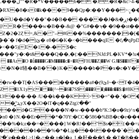
R�!���w�B��-&@ �"G#��ϡ� �9��οt��
��8{1G�^����S2��m�]$sReI
k-��<��5)|E�1�˶�$�c
�:�t&���Q��,�(:��NJd:PL�KV*�!u�Fl.� 
��Ar�O �ǘ����G�M����c�>�RFHJ��Z|��W GJ�$��Ҥ�2j��@�6F
N�if辂��B�'�}K�����b�P�x�c�Y� `�ۖG
aP�$aZ!vcBKK̞`4ϤF�vzL��.��%i���0�����,��yf��22;�Bܚ-
 �1X1yc� ��(^~�6�7S$)���9�)���r��$:�̟#8K
k0ы�Kdz��",����n|
Ztg٪��"
d�G3����N\�w-����b˟K:3�u�9z)^x��,�
n0 �}N.��Er��*�70Y:�CC�586�%BB�c�e
�%�k;ϵ��=����] W�R!��"$s�{��=
��ɓ��%�*�L|g���b����`�z����f��