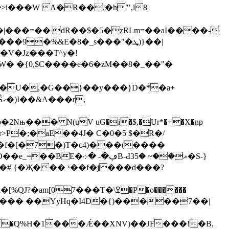
��W A�R��,�h"ʹ,ӏ8|
|���=�� dR��$�5�zRLm=��aI����-
�V�Jz���T^y�!
� �{0,$C����e�6�zM��8�_��"�
�U�,�G��}��y���}D�*�a+
,
2Nњ��� N(uV uG�i�$,�Ur*�+�X�np
>P�;�aE��4J� C�0�5 $�R�/
P�f�[�7�)T�c4)���(����