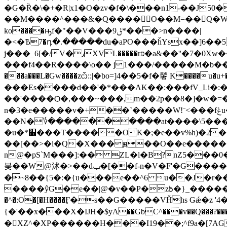
��M����^���&�Q����O��M=��Q�W��We)�gq8Z?6���/�of/����8
ko����ԣf�"��V���ݪ9*���>
n����|
�<�Ѣ7�դ�.�����du�aPO���ȟYsx��]6��5��NeB�1oEJ
j���_6[�/V�٫XVL�����rפ�a&��''�7�0Xw��X�o�,*��Ѵ^��`)���0���4c�U{������W�b��_���������Sp��J��?
���f4��R����\o�� j1���/�����M�b��߈�>;��j�X �Y�׺^��OF�8ʕV�B *�V��Ώ�/������������T�?�e￱|vǎ����)
���a���L�Gw����zѽ::|�bo=]4��5�f�䰇 K����u�u+
���Es����d��'�*���AK��:���fV_Li�
��'����Ѻ�,���~���,m��2p��8�]�w�=�����
n�3�e�����v�+��ˋ�����W!ˉ<���fݟu�5��Wd���l�4sm��)e���o;��|Gi��wax �~����:a%�/
��N�؇����������at����\5���
�u�*׾���T�����O K�;�e��v%h)�2��l>k���ϴ�q���/nv|�B��a�rؙ ���zu���k&��
��[��>�i�Q�X���ԭ��O��e������
n@�pS`M���]:�� ZL�l�B?nZ5���0��̝�Q�Ut7��3�]�t�~P�1l�
붖��W@沭�>��dݕ�[��f-n�V�F'�G����-V�;m��G��|� ِ�?lOU�ު7�-{uo��������o;�O��t}�}]����)�n���Ⱥ溷"�Ԙ?wͶp���T/
�~8��{5�:�{u���e��^6 u��J�r���
����ŷG�e��|@�v��P�z߿�}_������w�&���Ճ���Us>i^��d�͎Q�E ���շ�ݽ�:F�YoѫA�
�^�:O�[�H����Ӻ�s��G�����VȞhs Gǽ�z 
{�'��x���X�ĲH�$уA��GbC^���v��Q���?���
�XZ^�XP������H���I19��;^f9a�[7AG�E�>Zk�