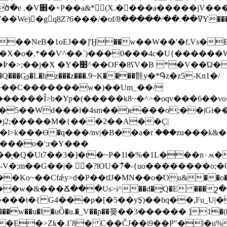
�G�Ȑ�\�+�R|x1�O�zv�f�\���n1-��J50�ծ�e .�V׋�+P��a&*(X.
ߜ��.��/�Y����"j1�5ǧ]M�z�����㣖
��]'Ӈ��w��W��'�f,Vs�E�Z���ݲ���H�' ���h3O��dI
m
�Q���G͢s�L�hz���z���.9~K����䯓y�*Գz�z5-Kn1�/
:���C�������w�)��Um_��/
�Î>b�Yp� (�����k8~�^>�oqv���6��vo���͗�\�
j2;�����M�{���2��A��Ҫ|
��o�';r�Y���
%�1L���n٠ʍ�UAˣ{k~���Ԃ�����b�V�@��:����Q�]5��ܤ]
Ko~��Cfǽy>d�P��tĲ�MN��o�Όu&��o��
'4����t�{ G4���p�[�5��yŞ)��bq��,F
u_U|
��w��u�l�uȪ�u.�_V��p��쭂��3������ ]1�(
.I`8� C��ČJ��i9��P"�l�u%��ܚ8�݋���b��6��U��