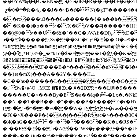
��0YW%j��U�ɃN�-�>i�ݳE\�R��?��bF�a�ZiL���ڶ""�R�*V�����6� �J�R�&c>4-����3d��P ����%�r]GFu�[t�'�-
_շ�0�*�fe�ں4��J��~B�f�N(�gT"����4��RX�8�ϧ0�k���9��Qp�:��Y���>᭬��b��#�n)���Jrr�GtLMV
��rc���uە6���3������{� a��h��U��d�Y��"�4�B�� �����Ɉ�&�ڕt��M��#rN*�Yh]?
��K��t�o��>�/X�8pV��#j����*�HJ@
��)@0�v��U�ߐ6�`��Q�,\WAf:�Dl)مxD�Z�2�2Ȥ ͪ=,&� "--#6��%�������]i�[�b�9H`����*�D*cᖒ�?��0
p�� l�����Sy���ZC�Gg9֕���:O�-e9���`� f�d�)ئ� e8�6�K�<�b���q|E �f٫�qPpDef�G�ڮ<u��
*x�| -�� %���� ��y�p�x�+�����=ia��p泊�
@��`*Hr}3^�_�#kTc�$�=s=��1�(��&����"y
®�ZMǟH�H���)�K����a�BJ! ��"ß|�(:�:;Ӳkkfj.M�dQ+ 
�/�ZF���B�*���8��nNF�I�v�
��}e(�mX(���A��2Y�.���Hݖ
�C��hs������L�������C��rw��T[�AS���]������a#�(ئ9I~�<T�4�2Zܞe4N����
�i"3w�<#^O+,MCZ �i'�� Ζu�,#�2Ǳ쨼^��L嘝�9���Z
�����U�<���By�ES�a��lq�r-�Lx�,�NkR3!���ۥ�� /U��k���K>'0�="��˲'�O �������L!e���(
��N`��T��B��L�"��y��B�E���E�(�H'e�̳"ܔyX��2O�lT�q��
{>�>�"�>�%���W�T +�cas�����
�F8�>X���P�{�A�j���R\ac�>����3C�
�Җ�hG��Ak�=�����3��K�ъ�R$��
�r��R���u�A(��"WS�g�����S�U��
���#��պo��%�+�/��V�q<���*��ϝ���ߴ�2g���L>U�-=�� p�İ�a_L�耔���$ � �T�B��>�4�M�ʡ�H��ߎ���`*:�����4(�-