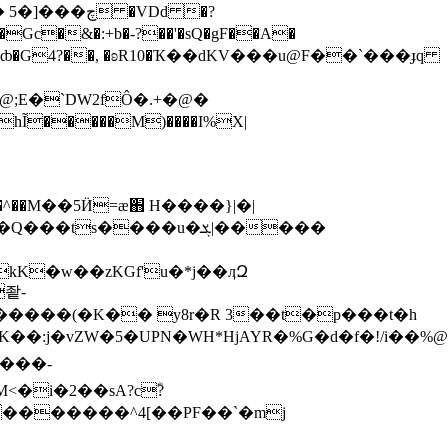
 �VDd �?
Gc�&�:+b�-?��'�sQ�gF��A�
D�r$��ȸ�G4?��, �ʚR10�Ҡ��dKV���u@F��`���ɟq
;E�`DW2fÔ�.+�@�
�hĨ�����M)����I%X|
s����u�ܮ|�����
kK�w��zKGf'u�*j��ӆԶ
좥-
����(�K�� y8r�R 3��t�p���t�h
ZW�5�UPN�WH*HjAYR�%G�d�f�!/ i��%@�E
�i�2��ѕA?cؓ?
�������^4[��PF��`�mj