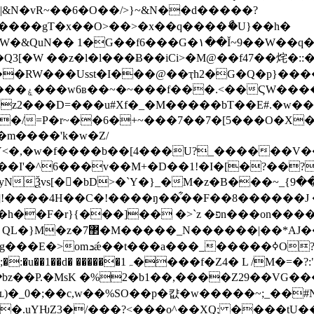
���gT�x��O>��>�x��q����ޯ�U}��h�
3[�W ��z�l�l���Ƀ��iCi>�M@��f47��烢�::
���Q��?
2���D=���u#Xf�_�M�����bT��E#.�w���Ϩ 8�
k��/=P�r~��6�+~���7��7�[5���O�X�
m����'k�w�Z/
f����b��[4���U?_������V������ ���|��
��I'�^6���v��M+�D��1!�I�[�?��?
�ꅵj���R,<����ϯ�MU_�o�Y}
]!����4H��C�!����ŋ��͋��F��8�� ����J 
��on������ny}��8�Z�T�z�  ��?��3�NN��?-ۛ
|�� *AJ��� ��FL�瓛
�S��G_c'w��:,�y��U�Ȫ�ʸ
� L /M�=�?:" �.�d��l��Ͽx��X���%�G?
��ʟ)�_0�;��c,w��%SO��p�캾�w�����~;_��#
�c�.uYǶZ3�/���?<���o^��XQ; ����