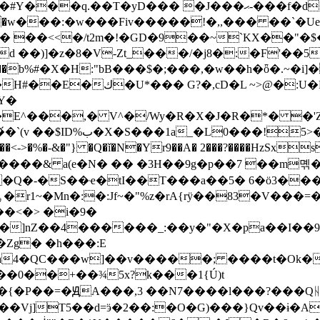
�J���ޙ-���f�d��&�,�a�l���uz@�l��
!h��#Y���q.��T�yD��� 
��:�w���Fiv�����!�,,��� ��`�Ue�!
��)]�z�8�V-Zt_���/�j8�:�F'��5�8M
K'{�*��d+Åal�%�@�d���
Y�
E^���,� V^�/Wy�R�X�J�R�*� �'Zr�ԑN
MOmM{8����=�dަ`-
%�-&�"} �Q�ǐ�N�Yr9��A� 2���?����HzSxs�2
x�Q�-�S��ҽ�tI��T���a��5� 6�ӧ3
d,�]nZ��4������_:��y�"�X�pa��I��9
�w]��v�����; ����t�Ok��{s��Sg���گ��-
�=Fs^��0��+��¾5x?k���1{Ú)t
P��=�ԬA���,3 ��N7����l���?���Qᚺ6�O@
��d=ӭ�2��:�O�G)���}Qv��ɨ�A��� ޜ���yR��