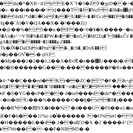
*�XB>:d1yE�X`T�5�ZF�ʓyD��+� 5�]���چ
Fǔ�r- ���t���t�^x[���֜T!�J�Nu!-�J&�m΁@�
(�P��b5In$U*s$�Gۢ�֗OaÈ�y�U��~�-�FGcz��
1Hg��`Ӓf�V�QA��X� �!���
Z(}
��@��%�{5��a:�ĺF ��^0�$�K����~�u@
�y^`=V!R�%�4E�PW:�v���m5,�Mf2Zq�"$��a:Čɐ`
�@���r����=�]1���g-Z���-
�Ԕ�DaE$)o�Pm��-_�(:b�_�DxK��}
9�p�ִ�OV͆�-�.@O
л'�^��M��5Ӥ=æ֋ H����}|�|
�f�H������G���;��� �����P�Rx���Q���t
<*��C���erl�Kr��ZC�] *�F�;&+g
j��dIj�T�� ���J�`!B���f�`=m�nֶ��P ؖ+��ާ�
F �S�YĠ��cP��� d�nr9���d�dn*����
�dbG���%�����Ҽ��ђ�x�H�ӡ���K��:j�v
wl,�n���-
�F�h���21%o u�͒������ ?�O%a#{�M<
q�H�����L��s� 2��aƜ`O�X �2`����4^{
!7Wr��l �~��F�NBM5� �