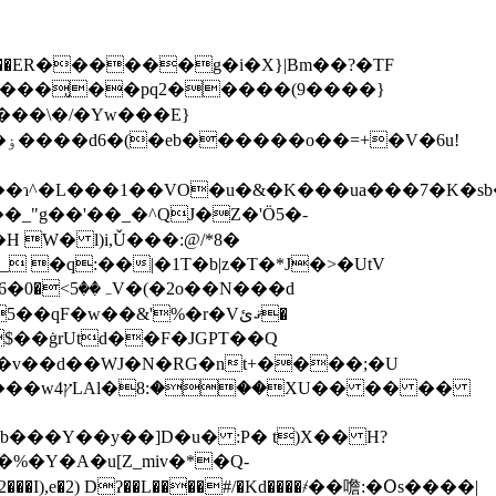
����̢��pq2�����(9����}
!
�ɿ^�L���1��VO�u�&�K���ua���7�K�s
�H W� l)i,Ǔ���:@/*8�
 �q:��|�1T�b|z�T�*J�>�UtV
��d
�qF�w��&'%�r�Vޤئ�
$��ġrUtd��F�JGPT��Q
�P�R�ځ�� ^!��3++�G�X���.xM�$Հ�ik��(��ݘh�/�` �v��d��WJ�N�RG�nt+�
���;�U
� �� ��
b���Y��y��]D�u� :P� t)X�� H?
�Y�A�u[Z_miv�*�Q-
,e�2) Dʔ��L����#/�Kd����҂��噡: �Օs����|