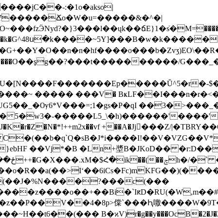
������-�EV˥��[�͐� �mw=њjP��4ي����j
C��-:�1o�akso|
����k�G^48ս�k����~5Y]���B�w�k����
?���t����������/G���_�ۏ����d6�(�eb������o��=+�V�6u
U�[N����F�������Ep�����Ŭ^5�r�-$�
F��B:UG5��_�Ѹ6*V���=;1�gs�P�qI ��3�>���_
� 5�w3�-�����L5_\�h)������'����'_
�*!++m2x��vf +��A�Jj���Z/|�TBRY��6�ہ��5>�0V�(�2o��N�
 C�(��b�q`Q�sB�J*i����I!��V�VZG��V*5�
}ebHF ��Vj*�B �Ln+墏B�JKoD�� �r:D��
���F�Lk_>M�5@��\p��y
>Iʻ��6iCs�Fc)mKFG��)(������w4ץLAl�ؗ8:���XU�
����z����o��+��Bi�`IԟD�RU(�W,m��#
�z��P��V��4�8p>㒉`���Ԧ噭��� �W�9T�%
��t6��(��� B�ϰV)r�g��y���OcB�2�J�2���I)