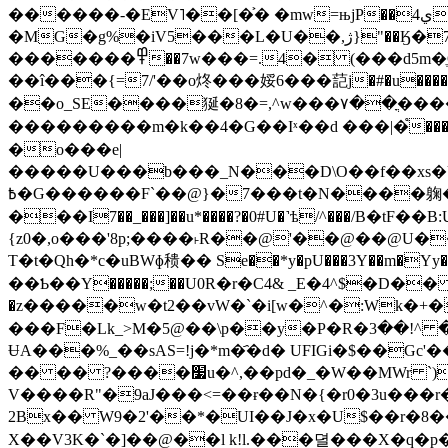
�MG�g%�iV5���L�U��,ژ}"��Ӄ�7�����Ճo�W�u=�����&�^�|
�������߾��7w���=.4� (���d5m�ֶO~���fzӬNyd?�}3���l��ųk��ճE}1�sֿ�M=�����ЕR������g�i�X}|Bm��?�TF
��î���{=7/'��o炵���娞6���䓽j�#�u�
��o_SE����狿�8�=,^w���٧��ֳ����G+��Y�O��n�n�hf����o���b�Zvʒ)EO\��R���\�/�Yw���E}
���������m�k��4�G��Iˣ��d ���|�֩������O��şg��
�o���e|
�����U���b���_N���D\O��f��xs�
߿�G������F`��@}�7���t�N����躹����~ ����� ���V� BҝLF��I���n�r�<��_"g��'��_�^QJ�Z�'Ӧ5�-
���I7��_���]��u*����?�0#U�˺ѣ/^���/B�t
{z0�,o���'8p;����˫R��@'��@��@U�
T�t�Qh�*c�uBWɸ䅪�� Se��*y�pU���3Y��m�Yy�J�K�r�Z�N
��Ƅ��Υ�����;��U0R�r�C4& _E�4^$�D��
�z�����w�t2��vW�`�i[w�^�:Wk�+�
ɄA���%_��sAS=!j�*m�҄�d� UFIGi�$��Gc'���o�R��a(��
�� �� ?����׷u�^,��pd�_�W��MWr `)(��J�%N����?���c(���
V����R"�9aJ���<=��ɍ��N�{�r0�3u���r
2Bx�� W9�2'��*�UI��J�x�U$��r�8�
X��V3K�`�]��@��l k!l.���뎔���X�q�p���~H