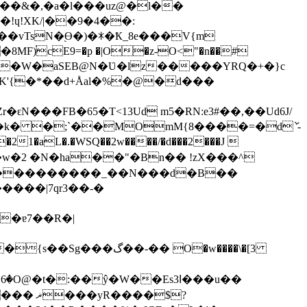
ɥ!XK/|��9�4��:
F)֓cE9=�p �|O�z-O<"�n��#
���FB�65�T<13Ud m5�RN:e3#��,��Ud6J/
1�aL�.�WSQ��2w����/�͏d���2���J 
�����������_��N���d�B��
�ɐ7��R�|
�� O�w����\�[3
�t�:��ŷ�W��Es3ߊ���u��
��$?