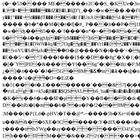
(�~�53���� ME�����v2C��S_�KUe�3o�dq�
�,\�=����ͨ���dZ�B�L�6|ֱD˭(_��>�w���.��
y��1"���>d���dT���1��4�f F�UnA1�h��(4-�
���� �b�*��M�[�r�f[�#_ P���li��P�/j
�w�ʤ��65��,�`f���'�n*�>�9�Ra�
6�"�4��gրJp��zM��� h6���(���D��A'n
����{�DWN�4ɋJ�7Og�g�|���Vr1��{2��V���gA
��vnYU�S4aJo�ܶ��O�@����N�i���'<�qTk
�E��5/<� T���f���{$�:�D��#g"�X�1;�
�[�`Y]PE�&���\�Yl��6g"�;��lf(c�F:M�Mq���2�2��Jݢ��A�RvԘ�e��׻U���j�
¿�]�/t���`�J�5G�8М�Ճ�mi�Ѧ��rǧ�n
����^a�q͋�O=�EגZ�
k�5{���i�.E��������`���&\7[�j��4
�e\rLzg�>+k5ə�jh��`�$QSiALb6_ŉa��o�b�k�ͦt0
�K�e��#�o��$F�p�Y��B��R�dc�t
D��bRt�[�m��h�7�a�P�!2��9M��>�m
:M���(�P{Ld�-pHV|�T��@*-~����5b�Xe=i6���t�Rߒ��䉍NX�I��%"�4���U�F6��
u��&&��6XE�9C�����:Y�dIҲ���o�uR
ҭ����nIsӰWg��ay���,����O4!)Cy
Lh���ПM�� �&��:Z2ʴ(����>�