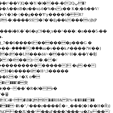
V]Q�/�Y/�l���-�f2Qڀ�?
�A��ʊB�z��ʵo)-6�%�ӿz�� K�;�&��V/
c�vY�3�<|��g���Ɏ\y����5�R?
�K�`�6�qC9��͉:x��^��ׁ�: �n���5-��
-
bQ_7��6����6������p���G �
�8� f�#��|t>�.� �/
����������������] �q:��|
m� H�h����6�H^;3�����
�K/� ^�X օ�
�|��~��`�R�J�|e�
"�풓
��������~�ѣ�",^���z����È�>_���]�1��H�Ȟ)}
�%Q��JU��^��aF���?���+g�Zw��/