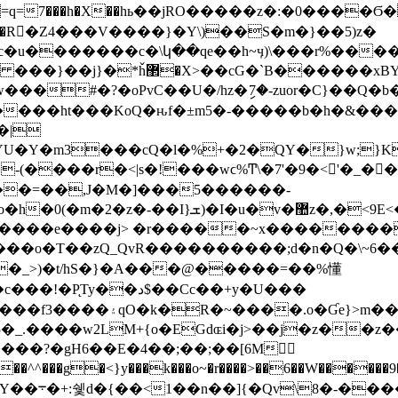
��\���c��=q=7���h�X��hь��jRO�����z�:�0��
�������c�\կ��qe��h~ӌ)\���r%����y3�_
h��ϣ����x��^>e���.�z���Y3~|
�|
U�Y�m3���cQ�l�%+�2�QY�}w;}K
���r�<|s�!���wϲ%Ͳ\�7'�9�<'�_���;
��=��,J�M�]���5������-
�T��zQ_QvR����������;d�n�Q�\~6��
]� �s=��_���f��M!
����?�gH6��E�4��;��;��[6M𠟷
�Ȁ��u~���q