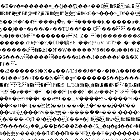
���$w�R�/���B�@=�Zj�7��#�" h��vkϾ�>���>_D
��@�^�4'���գ�ry ������ju�|����u�
fy��j��^�s��/�>��TU��*�� C������
��ճ�u�j��OM*������yM=Z�_�j���͢���
�r1ߎV_\חͲ7�_�{��������E���Uܬ&�Y﷓�h~;
������dֿ4��ʥJ�N'�W�����?^6�i��n��i�}Z
��6���.v�����n���z1��.{�z���t^�&
P{�-
�f����&77��eN4؝ �R��=s��
1���/��!F��r9_L.'31�5��|qr���,����N�^�(0x���
�B�y���!�[��}x���hZ/��/8��>
�R�/7$��C��vb��_,V����w����'^h�y�
�R�D�G[����{q��x��^���ʝ��f/��
�/��
�~O;󀱁i�/���߅ָ�=��6���iwv�o���h���{<ؔ�ދ;�@��m2���y�2�1�{O������=��]
g�����dw_~qCR� �'
�b�o���)��8��t��NE��E�y�����