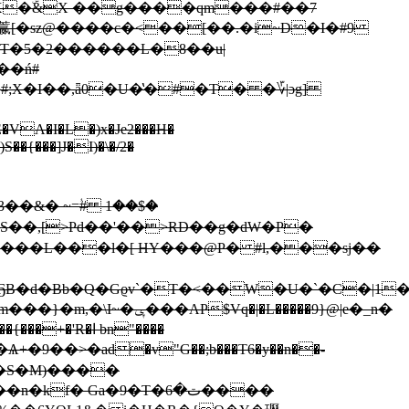
�8K^䕦[�sz@����c�<��[��.�i~D�I�#9
T�5�2������L�8��u|
��ń#
�#;X�I��,ǟ0�U�̔�#�T� �؆|ɔg]
�VA�I�L�)x�Je2���H�
��{���]J�I)�\�/2�
�L�����9}@|e�_n�
�ا bn"����
�9��>�ad�v"G��;b���T6�y��n��؜-