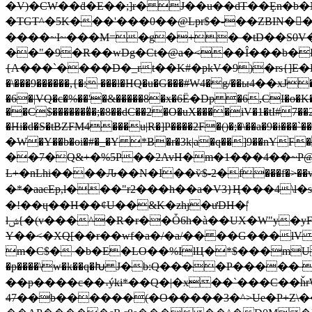
�V)�CW��ḋ�E��;]r� J��u��dT��Ȩn�b�N�������f\�ج Z[�8] 8�O�ی��� ��J�
�TGT^�5K���'���0��@Lpr$�-��ZBIN�򈎩�*�
����~I~���M=�g�+� �tD��S0V
��"�9�R��wDg�Ct�@a�<��Î���b�Ҧ
{A���`����D�_rt��K#�pkV�9)�rs{]E�
�\���9������,{�: ���l�HQ�u�G���#W4�g/��ы4��xJ
�6�|VQ�c�%��'�&�����8�x�6Ё�Dp �6,CI�o�K�
��C$�������̎�;�8��dC��2�O�uX����iV�1�tI#7��2�
�Hi�d�S�tBZFM4���u|R�]P����2F�()�;�\��a�9
�W�Y��b�oi�#�_�Y *B�r�3k|a�q��]9��nYF
��7�Q&+�%5P��2AvH�m�1���4��~P@�@��\܃s�9b\�.Ґj :hʑ�:����369l��4'�ϗG��fPF��3�
L+�nLhi����Ԉ��N�I��ѷ$-2�f���f�>��vX
�*�aacEp,l���"r2���h��a�V3}Ӊ���4\l�sIgƽN2G/� �ߔ��6���g'V�ݩ�,�0�~p���0�莯����L���l�[
�!��ɥ��H��¢U��&K�zhȷ�ưDH�|̾
lݜ{�(v���^�R�r��Ȱ6h�à��UX�W"y�yF���2ZQ�S�$�b���smg����Gۃ�X�K��\*ҔB�d�Bb�Q�Gϱvˋ�T�<��W�U�`�C�|1���V�jJ���3XC�sʶ���O
Y��<�XQ[��r��wf�a�/�a/�� ��G���lV x��|:�a���
m�C$� �b�E�LO��%IlЦ�*$���mU�F�<�vL����
�p����\w�k��q�Խ J�b:Q����P����� �|(�
��p����c��˔ýki*��Q�|�x��`���C��ȟrW��D�ے� !����-���3Ye���b��}�Tʽf
47��b������(�O�����3�^>Ue�P+Z\���9�ߑ� ��v.��8�E���]�Z��Z=���>��n�kf� Ga�9�