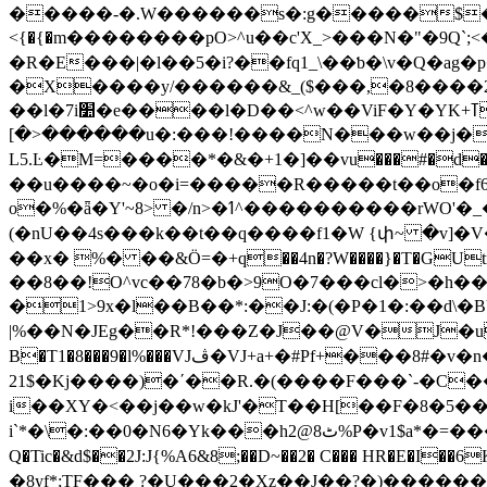
�����-�.W������s�:g�����$�q
<{�{�m��������pO>^u��c'X_>���N�"�9Q`
�R�E���|�l��5�i?��fq1_\��ƅ�\v�Q�ag
�X����y/������&_($���,�8����2w�F�V�����w1�H�QQư��
��l�7i׺�e����l�D��<^w��ViF�Y�YK+ߠk��;U�o�х�V�մ!
[�>������u�:���ǃ����N���w��j����
L5.Ŀ�M=����*�&�+1�]��vu���#�d��
��u����~�o�i=�����R�����t��o�f6
o�%�ǟ�Y'~8> �/n>�ߗ^����������rWO'�_�������r�_O~S_�|x5=a$�5U����'�w�xq��=���~۪����/|�ަ��au�v���k⇗����?W��}
(�nU��4s���k��t��q����f1�W {փ~ �v]�V��m�{�(y�Ӏ�r_�`
��x� %� ��&Ӧ=�+q��4n�?W����}�T�GUt
��8��!O^vc��78�b�>9O�7���cl�>�
�1>9x�l��B��*:��J:�(�P�1�:��d
|%��N�JEg��R*!���Z�J��@V�J�up
B�T1�8���9�l%���VJڤ�VJ+a+�#Pf+���8#�v�n����I9a+oRl�[�h��|O�]��J:B[��T�Ѵ��J�b ���5�臾
21$�Kj����)�΄��R.�(����F���`-�C�
i��XY�<��j��w�kJ'�T��H[��F�8�5��
i`*�\�:��0�N6�Yk���hٹ8@2%P�v1$a*�=���U(m�L)؁�����3Q��F�<ih`�����J適��dC4�=)�\B�Q8�i�RH& R%=�/�R�� ��
Q�Tic�&d$��2J:J{%A6&8;��D~��2� C��� HR�E�I
�8yf*;TF��� ?�U���2�Xz��J��?�)���