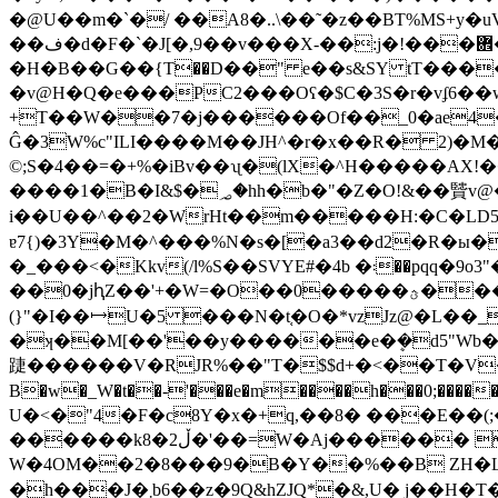
�@U��m�`�/ ��A8�..\��˜�z��BT%MS+y
��ف�d�F�`�J[�,9��v���X-��:j�!���܎����X�a�r���~H��q6��(��� B�O�V)r����Y���'� !
�H�B��G��{Τ��D��" e��s&SY tT����$
�v@H�Q�e���PC2���Oʕ�$C�3S�r�vʄ6��w
+T��W��7�j������Of��_0�ae4�
Ĝ�3W%c"ILI����M��JH^�r�x��R� 2)
©;S�4��=�+%�iBv��ʯ�(lX�^H�����AX!��/V�
����1�B�I&$�؃�hh�b�"�Z�O!&��贒v@�2% ��Ű�
i��U��^��2�WrHt��m�����H:�C�L
ɐ7{)�3Y�M�^���%N�s�[�a3��d2�R�ы�n[m�9E�0(
�_���<�Kkv(/l%S��SVYE#�4b �܃��pq
��0�jԧZ��'+�W=�O��0�����ؿ���%�T%(A1;���6 ݲ�彀.�}t�"���h]�ծ i� �G@��-[9nk�S��d�,���Ɋ��`�K�\
(}"�I��⟼U�5 ���N�t֚�O�*vzJz@�L��_
�ʞ��M[��'��y������e�ܷ�ԁ5"Wb�T
踕������V�RJR%��"T�$$d+�<��T�V
B�w�_W�t��-'���e�m����h���0;�����
U�<�"4�F�c8Y�x�+q,��8� ���E�
������kڵ2�8�'��=W�Aj������ ���8�Y��{� &2g��Qq��ɴ$����m��c��[Q��}.�Z3fI]"s��)�1�Z8
W�4OM��2�8���9�B�Y��%��B ZH�L<ۜ
�h���J�܂b6��z�9Q&hZJQ*�&,U� j��H�T�H ��E���O`È�y�U��~�-�FGcz��D�r$��ȸ�G4?��,