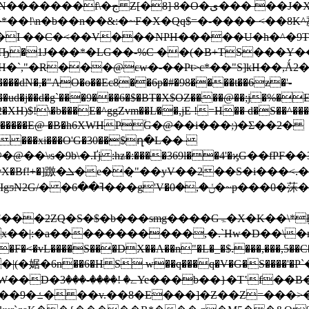
X�ۜ&X ��g����qm���#��7
�!\n�b��n��&:�~F�X�Qq$ =�-���� <�
�I ��C�<��V���NPH�����U�h�^�9T
�1J���*�LG��-%C ��(�B+TS���Y�
H�`,"�R���@εw�-��Pt>c*��"S]kH��,Ǻ2
����dN�,�"AO�o��Ec8��6p�#�98����t��6z�'-
�ud�j��d�g`���9���6�$�BT�X$OZ����@��;j�%�E
XH)$!\�b���E�^ggZvm��Lͥ��,jE !=H�� d�S��^���)S
�i���`�������E@ �B�h6XWHPۙG�@��i���;)�Σ��2�
� ���xi���O'G�30��$ղ�L��
�&� ~=ؙ# 1��$�
�Bfǃ
+�]躈�ܠ�e��̣"��yV��2��S�i���<.�S��,[>Pd��'��>RD��g�dW�P�
 HY���@P� #l,���sj��
��������,�.`Hw�D��\�m���}�m,�\I~�ݷ���AP$Vq�|
S���DX��A��n"�L�_�$.���,���,5��C��{���+�'R
婮�6n��6�H S w��q���q�V�G�S����'�Р`�Ѧ+
��B�S�M)����
T�ٽ�6����