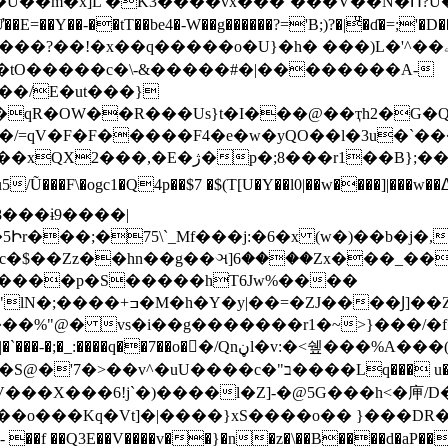
^7�U��m�x]L'�K3����vx���`���V��N�Ո?
q�����o�U}�h� ���)L�'^��ۦ'f�u#ޔ���8i_����E���W�&QuN��
���/E�ut���}
�/=qV�F�F�����F4�e�w�yQO��l�3u�`�
fu5/Ũ���F\�ogc1�Q4p��$7 �$(T[U�Y��l0|��w����]
8���ɨ9����|
���;�75\`_Mf���j:�6�x (w�)��b�j�,
�Zz��hn��g��ઞ]6����Zx���_��`/ 
'!����p�S�����hT6Jw%����
����)�UB�lf�����e�\-
"@� vs�i��g�������r1�~>}���/�f�׿֏7k
q��� u�?��j�J/^���|�œ߽x�1�:S`���F��Gd�s�}
�X���6!j`�)����l�Z]-�@5G���h<�庘/
o���Kq�Vt]�|����}xS����o�� }���DR�8��