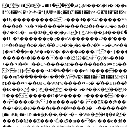
�d���0Ew��م���1QgM���\�I)�<��o�E�v�=�����=_�{j��댨��<��Q�rR� n& �;S�F%���GQd� b��iM��,�g,�'��,{�R����,}
�*%��� ��*�jU�l�q���)7]�������vG�7���"
�Uy���������@!>���d��X4ӓ�����Y^5
���d�_>z����������z2�F��'/O�o.&�
�Z�RL�smm�02�_��)�;e.LE{/\Hv��].4�
�U=�5������g�g��oW������z2��'��������h19o�?,�񤙭�鴾Y6=�
[}^�[�m@�z�\�N�ͧ�Э|O�t�)�S��7�~6�OW�
{�ztՌ��|w�,W�u�W�d�&��4���dT2�~{�
�����\�l������<�k2{2?�Lw Ģy9i^-��l�_
+���=]��C>����Mf������h�S]Yɞ���z2�����S]�X�ޓ��A(Dd��J�*�>�]�A�
Xy{}]/^���+Վ#�%��I+��eݿnf��������{��\^6�<͞4���fv� �q=]������$��|;߿����z���nf����l�ɸY�6<�,�I*��,
[��ytՌ��߮����>��[�.YW�N�����r��ͫ����M=jN���Y
�ѣ���>��Us}3�WM'w����~:�`�͗��E}s�
�f&��Xa�{5�� -���m�P��X���B�݉
Џ��������O�W����hc�����˫f��-�
�>���x�;tW�ٕm���ܗ�*�_e�EX��@����wdS ���f?v��/|�~����߯��e��� ����>l+~7;@Z����9�"�Ho6N
��>�91�e0����s��v����3�_~������
[��mK�p��»L�6�e�뾼K��;��>�=-�Wik��Ƣ�iG�t7̎����6;ݭ��ؠ��]z�5�֜�Z���{S,_�ӎ�gd��8<ٛ���w���'̉�}y�
���B�䝜��Z���<Ĺ�g5�m���v:���e�dd