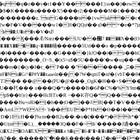
�q�z��v�r1��Y�����E}ss��]�ew��t^��
;<�$�K����a����X5���r2;�����M�{���2�
�p�/������z.`mG����ts�{vwuk��
ԇ0� ܋�e�*7jzP-�:����SS ƚ�?�'�i[ş��k���v)]b|P
Ϗ���Ǣ/Nœz���UU��՘7 ����Ά��[O���ɨ
.��X�����q<�/���秿�����5Uԁ���o �p�����
�l����^���e�,�G����}k!O��|�z��
P�� �"������ ݩʭ�;�d��L���d4/<���N^Η�.��Y�㣏
nF�Nu�G/^�P#Y��xጬùt��j�?W�qmT�nf�{vbT�
h��T3�� ��@��(PU�@���_OgK�H��+S�
\�BU��䄩��� u���Q�*z����B�6ꁬ�C%�%Y9
$��h'|e}���HcBTx�R ~��K㝏Q�*)Q��!���
�AroL*WEA>`h��tEUI�P*Hk�ϴ��I��
D�}IcH��]%cm��R2u��:�u�[���*)�h*�
��6Ki�X2:�OA�EX ����.e b�ƞ`�6-�"�+�/�x��
���&7��: �����Nՙ�ʝ��K���j���17�t� �E