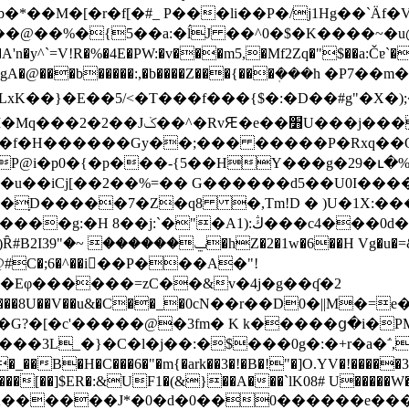
*��M�[�r�f[�#_ P���li��P�/j1Hg��`Ӓf
��@��%�{5��a:�ĺJ ��^0�$�K����~�u@
�y^`=V!R�%�4E�PW:�v���m5,�Mf2Zq�"$��a:Čɐ`�
�gA�@���b�����:,�b����Z���{���ܲ���h �P7��
'�^��M��5Ӥ=Ŧ֋ H���g�}|�|
�f�H������Gy��;��� �����P�Rxq��Q���ts
�P@i�p0�{�p���-{5��HY���g�29�ւ�
v��֥D�����7�Z�q8 �,Tm!D � )U�1X:���
�c4���0d���&YT�ӶJ21���d�R[}�Ki�T�hI�
8$+> }�O�N
t@#C�;6�^��i��P���A�"؜!
�F��Eφ������=zC��&v�4j�g��ʠ�2
�G?�[�c'�����@�3fm� K k�����ց�i�P
��3L_�}�C�l�j��:�$���0g�:�+r�a�΅
����[��]$ER�:&UF1�(&}��A���`lK08# U�����W
��K������J*�0�d�0��0������e��