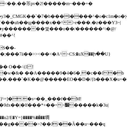
��Ϭ�<��.��芇pv�2!�����m~���+�
CMGK��`�7�b���l����^�o�c1m�o�ן�}M5�/
S��-
���7ӓ��>><��<�A^~CS:�uX��ի��U}
�.���`�K��@�����EO��D�/{b���X�u+�f@