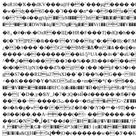
�ʚR10�Ҡ��dKV���u@F��`���ɟq ���� �b�
�w�ʤ��65��,�`f���'�n*�>�9�Ra�
6�"�4��gրJp��zM��� h6���(�)��D��A'n
����{�DWN�4ɋJ�7Og�g�|���Vr1��{2��V��
�8ۅ�#�r�:�OxR��Щ)�HR�F���T[�dQt�h��LxK��}�E��5/<� T���f���{$�:�D��#g"�X�);�9�p�Դ�OV͆�-�.@O
�[�`Y]PE�&���\�Yl��6g"�;��lf(c�F:M�Mq���2�2��Jݢ��^�RvԘ�e��׻U���j���
¿�]�/t���`�J�5G�8М�Ճ�mi�Ѧ��rǧ�n
����^a���������kI-݆5ٚ=UA��4v�"�aU
^��ڮ��b����3��%��;Rb��#���e�u��iCj[��2��%=�� G������d5��U0I����� �� 1����0Ȁ��r1xKߵ�fS:5Sy�$�d�����؆Y
�t�l�!UpN3|���d7k�@� (�� l�pF�SJ�
g�S7���RI2u27чXI��`�T��%�G��<9H����g:�H 8��j:`�"�A1):ڭ��
<��K���P�Y�%KO5aEu;�+m��*('�+$$��,)Ȓ#B2I3ݐ������ ~�"9�hZ�2�1w�6��H Vg�u�=&��
���V����i���4�RFC:b)�o��d��F'�Ӥ�ђpRz�*
��{`�D�,y�$iY_J�7�:)Q�t4Ì�d�����:�fI
����~~����iث3���<�tSg�a G~Z�'�����8U��V��u&�Ϲ��_�0cN��r��D0�||M�=e�?�Z~w[/�-SW(�RJ��6���Ppo
�π�&�g�w��\�eZ�B�?�\YI�␂�+9T[��
�8��I��,��A~���(�> ��P����-���
��hƓ�Nڵ�2�E*��d�} �H �[ǻ�@�V�H��0|���,ʱ}�_��B�H�C���6�"�m{�ark��3�!�B�!"�]O.YV�!�����3�j_�f�N��..�}h�hh�� ���g�,2 ��?
#_��%�;G�~8�f��4l*3d�!��3 {u|�D�i����R�
�J�0�a&Q[H�5վ��|O�e������w��Ӡ'