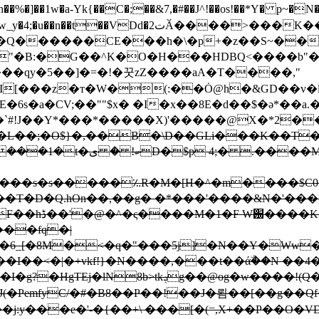
]��1w�a-Yk{��C�;��&7,�#��J^!��os!��*Y� p~�N����
i�0�_��3 'pΗq�Ȝ�Ǽ7��*��(oIs�KY�:��Đ�#"�
�Q������CE���h�\�p+�z��S~���V%�D
"�B:�G��^K�O�H���HDBQ<����b"��?
$���qy�5��]�=�!�꿋zZ����aA�T����,"
�I[���z�т�W�(:��Ȯ@h�&GD��v�
�6s�a�CV;��""$x� �I�x��8E�d��$�ә*��a.
`#!J��Y*���*�����X)'�����@X�*2�
�^���s�s�����؉R�M�[H�^�m����$C0
��T�D�Q.hOn��,��g� �*���'����&N�'��
���fq�|
�6_[�8M�<�q�"���5j]�N��Y�Ww�
�I��<�|�+vkf!}�N����,���t��άۜ��N ��
J(�PemfyC/�#�B8��P��!��J�룀��[��g��Qf