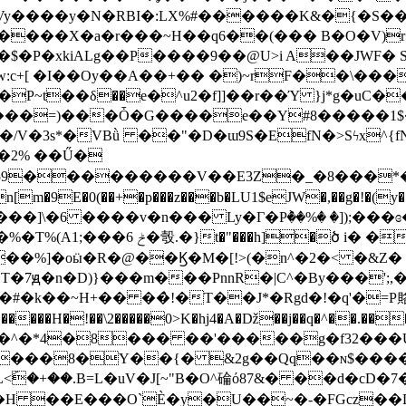
�uVy����y�N�RBI�:LX%#������K&�{�S�
�P�xkiALg��P����9��@U>i A��JWF� S
:c+[
�I��Oy��A��+�� �)~rF��\���>DOo�ٸ�k+js�Lw��
P~t��δ��e�^u2�f]]��r��Ύ }j*g�uC�
�M���=)���Ȱ�G����e��Y#8�����1
3s*�VBǜ ��"�D�ɯ9S�EfN�>Sϟx^{fN�1W�%
D59���������V��E3Z�_�8���*�
��+�p���z���b�LU1$eJW�,��g�!�(y��t�'%��1
q�9o3"��
�]\�6 ����v�n��� Ly�Г�Pٞ��%� �]);�
��%]�oӹ�R�@��Ϗ�M�[!>(�n^�2�< �&Z� S
�7ԭ�n�D)}���m���PnnR�|C^�By���';,
�#�k��~H+�� ��̀!�T��J*�Rgd�!�q'�=P
�����H�!��\2�����0>K�hj4�A�ǅ��j��q�^��.��
�(;�^�*4�8��� ��'�����g�f32��
�+��.B=L�uV�J[~"B�O^碖ό87&� ��d�cD�7�