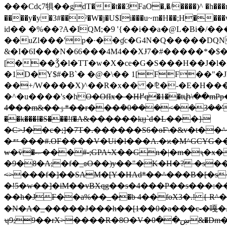
���Cdϛ7犋��gdT��t��3FaO�,�/����)^ �h���n��%�
����y�y�3#��ˀ�W�j�U$Ii���u~m�H��;H����w_y�4;�u��n��t��VDd�ت2Ӑ����>���K��~��.E��#W����
id�� �%��?A�IQM;�9 '{��i��a�@L�Bi�/��
��uZl���'p�·��ɠc�G4N�Q�����DQN
&�I�6I���N�66���4M4��XɈ7�#�����*�
[���Ǯ�l�TT�w�X�ce�G�S���H��J�l
�1D�Y$#�B`� �@�\�� 1[FF��"�JE
��+/W����X)^��R�x�� �⅊�-�E�H���
�^�u����'s�h
O�OfIx� �H߂q�1��tփ\��mPp�L��;�O$}�,��B�\D��GLi���K��T����Z��������1UAݓ[�!
�4��m&��ٶ*��r���ܳ�0���<��3��'���1�t�ބ! � ىD�$p 4;� .����Mc]Ց�NRD��- "B�R�Q�� �3!D
��k���I�S���!f�Α&������kӈ`d�L���}
�C>J��c�;]�7T�.������S6�ѳF\�&v�t�
�␜���#.OF����V�Ui�l���A.�ϰ�M^GCYG�
w�ѷ�ޞ���#-;GPAϟX��Gn�|�m�ԇ�x�F��hڈ��'�@�^�ς����M�1�F W֐����K�_0oQ��N
�9�8�A;�f�_ʚO��)y��"�K�H�? �s�
<>���f�]��SAM�[Y�HAd*��^���B�[̴�s
�!5�w��]�iM��vBXqg��s�4���P��s���:��
��h�JF��a%��_�׃�b 4��foX3�.! { R^��I�g?�HgTEj�lN8b>tkݚg��@og�w����!(Q��eF��������]@���1<��9�i"*\S���
�N�A�_�����J���h��[1��0�a���c-�嘎�
ʮ9;9��rX>����R�8O�V�ښ��0&�Dm��j:y���e�'-�{��+\ ���[�(=,X+��P��O�VD�T�U�*70Pp���]"�!