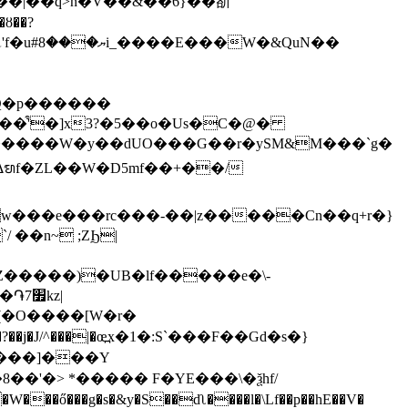
U��|��q>n�V��&��6}��㪾
���͒'�]x3?�5��o�Us�C�@�
|���w��ⵠᬫf�ZL��W�D5mf��+��/
w���e���rc���-��|z�����Cn��q+r�}
��n~ ;ZϦ|
z|
D���]���Y
'�> *����� F�YE���\�ѯhf/