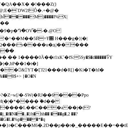
�V�QA��X� �!���
Z(}
;E�`DW2fÔ�.+�@�
hĨ�����M)����I%X|
m���
����u�ܮ|�����
%��
)�,bP��1�t�]
M(�|�*���� ؑ�d��
,����L��C���a��j�(?
��G�L�%p����*�q
��}r�C���M6�.ƻD��p��t�_�����E��=��t