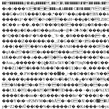
���������@�b�lg�����_��i�U��f����R�'�
�o�;\���דi3�9�����zu�,k��t�� C�l8�:���|?Y?}��R�Z4���V����}�Y\)��S�m�}��5)z�
��G�wO1X���X�o�,*��Ѵ^��a)���8X��4c�u
����k]/^�'�F�J+d���xH+��g�U�LZHC ���}��j}�*ȟ޲�X>��cG�`B������xBY���u
�C�� n~��:ߺ��(\V��f�9j�B���Up�R��e�w���#�?�oPvC��U�/hz�ި7�-zuor�C}��Q�b�y��������껓���o��/������^\�@/
����jz�E�ߛ�lO��qoRњq�+ٛ@�~2�-N�|`���g�����ht���KoQ�ԋf�±m5�-�����b�h�&���#��^!
�^Q��Z��d^�%���:_
`S>�_�8t����&�j~�_
�����|Z���i��c��_:Z�G���=)o����Y
A��{����Wӿ��̲�A%H����\��DS�-(�
�qA�a?��O�u������ozk ��;���B
kѬ��ս9F��.ο��ߎ�]�w��u5���'t��I7�u.uo�h�0(�m�2�z�-��I}ܫ)�I�u�v�޺z�,�<9Е<�� O��˞\{I !
�Aoaݓ�����^�{4�͚ѪEw5kV��ً??}tqN���U������e����j> �r�����~x���������w�&� ��A�����9�4�6�˻�c��J�b
P��Z}3��k��/Mu��7�r��U}]�u>�_��\��c���o
����_�.FW��9��?��׹�_>��D��E�v'N���_>)�t/hS�}�A���@�����=��%懂
�_���'�p���ϊ�Y��Ov�̌x�[7A:�ݼ�W�ׂ�q�c���!�P̨Ty��د$��Cc��+y�U���
�M���n�?+f�\�H����I�p��݀us����f3����۽qO�k�R�~����.ο�Ɠe}>m��]^=
��f.XL�{�p�&�٘��D��ވ�� ~�y}q�%}X5�_.����w2LM+{o�EGdɶi�j>��j�z��z��9dx��|�lf���*+��=>׼�����k�3u|
����E�r�ms�>�[k���o'���8o^�"'���i}�<
���Y�t�~rP2MVM�e�hÅ�<�O�X\��O׷�U��^^���g�<}y���k���o~�r����>��6��W������9��u2/E�Y=}����%��͗��墹
y�=Z2��rȖ��I��%�v���� sT� �K4���×b�yxY��܋�+:쉧d�{��<1��n��]{�Qv\8�-�����g����>?��J/�