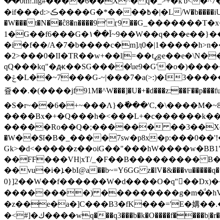
��0m!.ng#����6��X^� q�_>+�k'b<�
�if���d:>ڪ����G�*����߿�|�L/W�b����iƯ��E=��Y��-��tT��be4�-W��g������?='B;)?�|ͧ�ɗ�=;'�D��ȣ��?
�W���t�N��ĉ8�n����9'ӷ9��G_�������T�x���?��!�x��
1�G��f6���G�١��Ĭ~9��W��q���e��}��tO�����c�\-&�����#�|��������A-
�i�f��/A�7�b����с�m]ӆ0�|1�����h>n
�2>���0�II�TR��w+��l|=��tߨgҽ��e�\N��qR�OW��R���Us}t�I���@��ҭh2�G�Q�p������
qQ���kq"�ԫ��SG����̓ue9�G'�o�)����
�ݝ�L��~7���G-~|���7�a(>:)�l3������xQX2���,�E�ژ�p�;8���r1��B};������W�y��dUO���G��r�ySM&M���`g�
즆��.�(����jf91M�^W���]�U�+�d���z:��F��p���
�S�r~��6�+~���Λ}�߮���'C,�\����M�~
����Bx�+�Q���h�<���L+�c������k��5Իr
�����Ro��Q�;������ ��3��Xc�$�
�W��$ĭ�B�_����7sw�p8x�p:���0��
Gk>�d<�����z��oiG��"���hW����w�BB1"lN�;����+ߏ�M�h�Y�y|��=�ZJ����Ϳ]��Z�
��FF���VH|xT/_�F��B��������� B���%
��vu�i�ܐ�bI@a��b~=Y6GG z�lV�&���vu�����q�|�`���-�;�_:����q��7��o��/Qnڼl�v:�<쉪���%A���(�O����[W�r�
0}]2��W��f������W�d����O�q"򠬸��Dx)��S@�'7�>��v^�uU����c�"ב����L
��������) ���������g�m�ͩ�hV��
�z��e�a�]C���B3�fK
���='E�媾��.��
�<#]�ك����wq���q3���b�k�O����f����b|�r�- ��f ��Q3E��V����v��}�n�z�\��B����d�aP���W���ő���g�s�&y�S��dʅ����l�\Lf��p��hE��V�