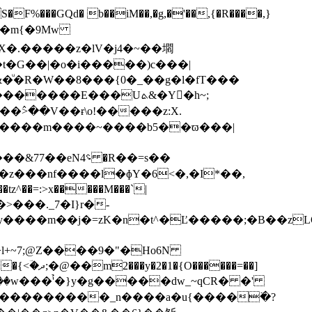
f���m{�9Mw
X�.�����z�lV�j4�~��壛
t�G��|�o�i�����)c���|
�&�ͧ�R�W��8���{0�_��g�l�fT���
��߮>��V��ɍ\o!�����z:X.
�K ����m����~����b5��ϖ���|
�tz^��=:>x�����M���`|
���._7�I}r�-
���m��j�=zK�n�t^�Ľ�����;�B��zLQ�a
k���������_n����a�u{����߳�?