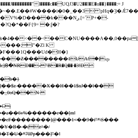
�J��������"l����c��UQJ3�U2��I�E�u��}����:= J
����k���Nڔ.[=`P+�-
Q�*��F{9= �:Ϳ�?
ʪ�4��<��<��С�NU����A��,0��pa[
����;ȋ"�Zl K
�F���1Q���Ud�H�}
�b�}
�]��$z �����X��H��1$nJ��ȉ��
C|
4��a��6v%������e��[m!
�Y�B� �(z^�/