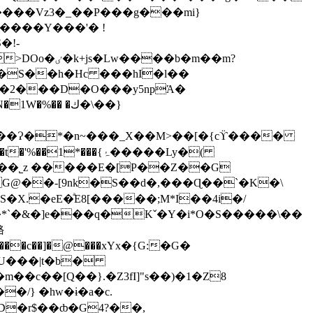
����Vz3�_��P���g���mi}
�!-
��b�m��m?
�S��h�Hc ���hI�l��
$�2���D�O���y5npΆ�
�� �ك�\��}
�Ɂ�*�n~���_Χ��M>��[� {cϔ����
*���{ۂ�����Ly�(
��ɞ��˾z �����E�[P��Z��G
�X.�eE�ͣE8[�����;M*I��4i�/
�*`�&�]e���q�Kˇ�Y�i*O�S�����\��
賂
���c��]�@���xҮx�{G:�G�
�U���|t�b�
�/} �hw�ɨ�a�c.